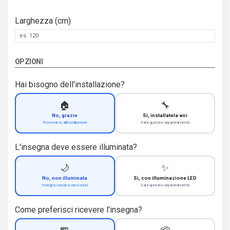
Larghezza (cm)
OPZIONI
Hai bisogno dell'installazione?
🏠
🔧
No, grazie
Sì, installatela voi
Provvedo io all'installazione
Sarà quotata separatamente
L'insegna deve essere illuminata?
🌙
✨
No, non illuminata
Sì, con illuminazione LED
Insegna classica senza luci
Sarà quotata separatamente
Come preferisci ricevere l'insegna?