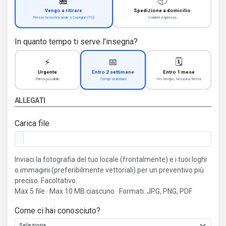
🏪
📦
Vengo a ritirare
Spedizione a domicilio
Presso la nostra sede a Cuorgnè (TO)
Corriere espresso
In quanto tempo ti serve l'insegna?
⚡
📅
🗓️
Urgente
Entro 2 settimane
Entro 1 mese
Prima possibile
Tempi standard
Ho tempo, nessuna fretta
ALLEGATI
Carica file
Inviaci la fotografia del tuo locale (frontalmente) e i tuoi loghi
o immagini (preferibilmente vettoriali) per un preventivo più
preciso. Facoltativo.
Max 5 file · Max 10 MB ciascuno · Formati: JPG, PNG, PDF
Come ci hai conosciuto?