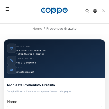
Home
Preventivo Gratuito
DOVE SIAMO
Via Terenzio Mamiani, 15
10082 Cuorgnè (Torino)
TELEFONO / FAX
+39 0124 666494
EMAIL
info@coppo.net
Richiesta Preventivo Gratuito
Compila il form e ti invieremo un preventivo senza impegno.
Nome