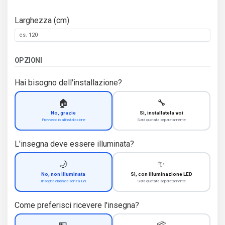
Larghezza (cm)
OPZIONI
Hai bisogno dell'installazione?
🏠
🔧
No, grazie
Sì, installatela voi
Provvedo io all'installazione
Sarà quotata separatamente
L'insegna deve essere illuminata?
🌙
✨
No, non illuminata
Sì, con illuminazione LED
Insegna classica senza luci
Sarà quotata separatamente
Come preferisci ricevere l'insegna?