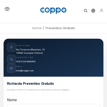
Home
Preventivo Gratuito
DOVE SIAMO
Via Terenzio Mamiani, 15
10082 Cuorgnè (Torino)
TELEFONO / FAX
+39 0124 666494
EMAIL
info@coppo.net
Richiesta Preventivo Gratuito
Compila il form e ti invieremo un preventivo senza impegno.
Nome