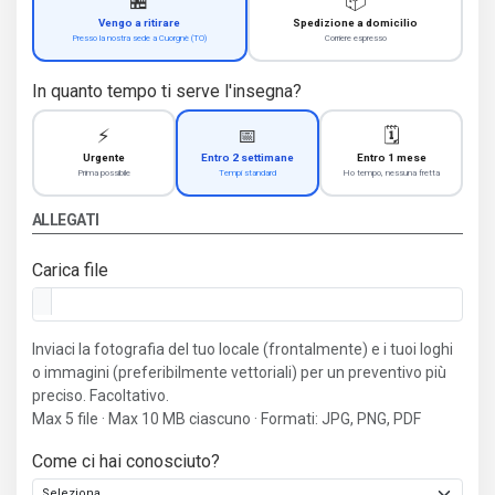
🏪
📦
Vengo a ritirare
Spedizione a domicilio
Presso la nostra sede a Cuorgnè (TO)
Corriere espresso
In quanto tempo ti serve l'insegna?
⚡
📅
🗓️
Urgente
Entro 2 settimane
Entro 1 mese
Prima possibile
Tempi standard
Ho tempo, nessuna fretta
ALLEGATI
Carica file
Inviaci la fotografia del tuo locale (frontalmente) e i tuoi loghi
o immagini (preferibilmente vettoriali) per un preventivo più
preciso. Facoltativo.
Max 5 file · Max 10 MB ciascuno · Formati: JPG, PNG, PDF
Come ci hai conosciuto?