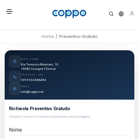
Home
Preventivo Gratuito
DOVE SIAMO
Via Terenzio Mamiani, 15
10082 Cuorgnè (Torino)
TELEFONO / FAX
+39 0124 666494
EMAIL
info@coppo.net
Richiesta Preventivo Gratuito
Compila il form e ti invieremo un preventivo senza impegno.
Nome