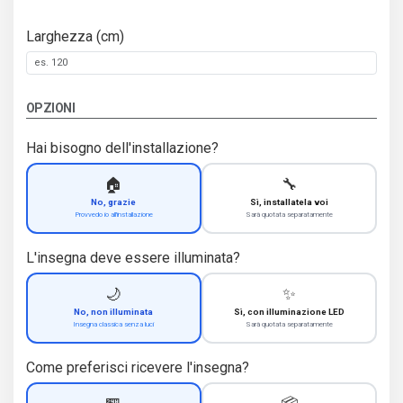
Larghezza (cm)
OPZIONI
Hai bisogno dell'installazione?
🏠
🔧
No, grazie
Sì, installatela voi
Provvedo io all'installazione
Sarà quotata separatamente
L'insegna deve essere illuminata?
🌙
✨
No, non illuminata
Sì, con illuminazione LED
Insegna classica senza luci
Sarà quotata separatamente
Come preferisci ricevere l'insegna?