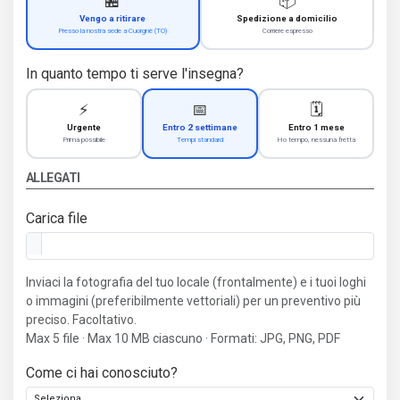
🏪
📦
Vengo a ritirare
Spedizione a domicilio
Presso la nostra sede a Cuorgnè (TO)
Corriere espresso
In quanto tempo ti serve l'insegna?
⚡
📅
🗓️
Urgente
Entro 2 settimane
Entro 1 mese
Prima possibile
Tempi standard
Ho tempo, nessuna fretta
ALLEGATI
Carica file
Inviaci la fotografia del tuo locale (frontalmente) e i tuoi loghi
o immagini (preferibilmente vettoriali) per un preventivo più
preciso. Facoltativo.
Max 5 file · Max 10 MB ciascuno · Formati: JPG, PNG, PDF
Come ci hai conosciuto?