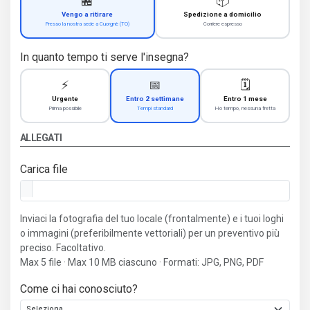
🏪
📦
Vengo a ritirare
Spedizione a domicilio
Presso la nostra sede a Cuorgnè (TO)
Corriere espresso
In quanto tempo ti serve l'insegna?
⚡
📅
🗓️
Urgente
Entro 2 settimane
Entro 1 mese
Prima possibile
Tempi standard
Ho tempo, nessuna fretta
ALLEGATI
Carica file
Inviaci la fotografia del tuo locale (frontalmente) e i tuoi loghi
o immagini (preferibilmente vettoriali) per un preventivo più
preciso. Facoltativo.
Max 5 file · Max 10 MB ciascuno · Formati: JPG, PNG, PDF
Come ci hai conosciuto?