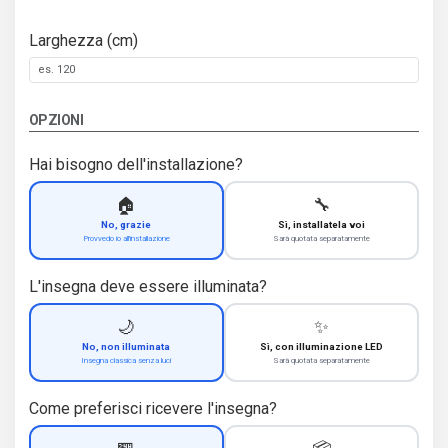
Larghezza (cm)
OPZIONI
Hai bisogno dell'installazione?
🏠
🔧
No, grazie
Sì, installatela voi
Provvedo io all'installazione
Sarà quotata separatamente
L'insegna deve essere illuminata?
🌙
✨
No, non illuminata
Sì, con illuminazione LED
Insegna classica senza luci
Sarà quotata separatamente
Come preferisci ricevere l'insegna?