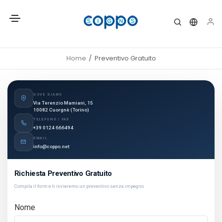
Home
Preventivo Gratuito
DOVE SIAMO
Via Terenzio Mamiani, 15
10082 Cuorgnè (Torino)
TELEFONO / FAX
+39 0124 666494
EMAIL
info@coppo.net
Richiesta Preventivo Gratuito
Compila il form e ti invieremo un preventivo senza impegno.
Nome