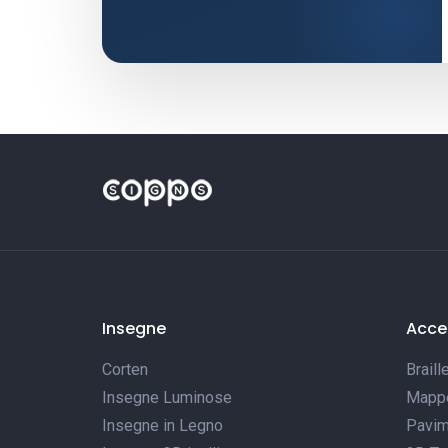
Insegne
Acces
Corten
Braill
Insegne Luminose
Mappe 
Insegne in Legno
Pavim