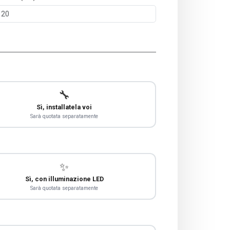
🔧
Sì, installatela voi
Sarà quotata separatamente
✨
Sì, con illuminazione LED
Sarà quotata separatamente