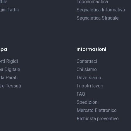
tile
Toponomastica
ni Tattili
Segnaletica Informativa
Segnaletica Stradale
mpa
Informazioni
ti Rigidi
Contattaci
a Digitale
Chi siamo
da Parati
Dove siamo
t e Tessuti
I nostri lavori
FAQ
Spedizioni
Mercato Elettronico
RIchiesta preventivo