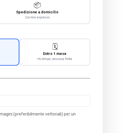
📦
Spedizione a domicilio
Corriere espresso
🗓️
Entro 1 mese
Ho tempo, nessuna fretta
immagini (preferibilmente vettoriali) per un