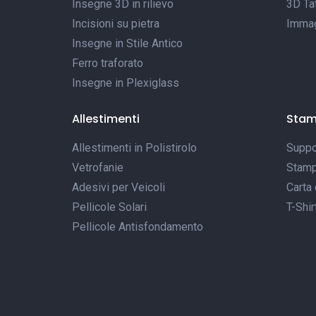
Insegne 3D in rilievo
3D Tat
Incisioni su pietra
Immagi
Insegne in Stile Antico
Ferro traforato
Insegne in Plexiglass
Allestimenti
Sta
Allestimenti in Polistirolo
Suppor
Vetrofanie
Stamp
Adesivi per Veicoli
Carta 
Pellicole Solari
T-Shir
Pellicole Antisfondamento