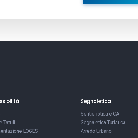
sibilità
Segnaletica
e
Sentieristica e CAI
Tattili
Segnaletica Turistica
entazione LOGES
Arredo Urbano