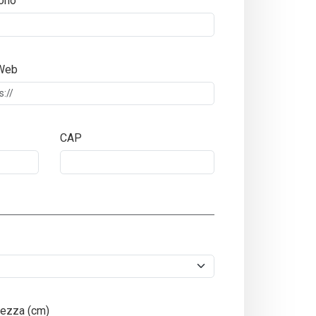
ono
 Web
CAP
ezza (cm)