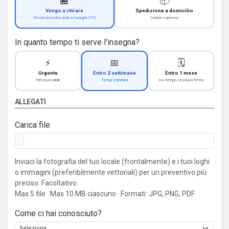
🏪
📦
Vengo a ritirare
Spedizione a domicilio
Presso la nostra sede a Cuorgnè (TO)
Corriere espresso
In quanto tempo ti serve l'insegna?
⚡
📅
🗓️
Urgente
Entro 2 settimane
Entro 1 mese
Prima possibile
Tempi standard
Ho tempo, nessuna fretta
ALLEGATI
Carica file
Inviaci la fotografia del tuo locale (frontalmente) e i tuoi loghi
o immagini (preferibilmente vettoriali) per un preventivo più
preciso. Facoltativo.
Max 5 file · Max 10 MB ciascuno · Formati: JPG, PNG, PDF
Come ci hai conosciuto?