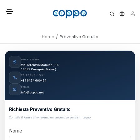
Home
Preventivo Gratuito
DOVE SIAMO
Via Terenzio Mamiani, 15
10082 Cuorgnè (Torino)
TELEFONO / FAX
+39 0124 666494
EMAIL
info@coppo.net
Richiesta Preventivo Gratuito
Compila il form e ti invieremo un preventivo senza impegno.
Nome