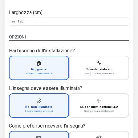
Larghezza (cm)
OPZIONI
Hai bisogno dell'installazione?
🏠
🔧
No, grazie
Sì, installatela voi
Provvedo io all'installazione
Sarà quotata separatamente
L'insegna deve essere illuminata?
🌙
✨
No, non illuminata
Sì, con illuminazione LED
Insegna classica senza luci
Sarà quotata separatamente
Come preferisci ricevere l'insegna?