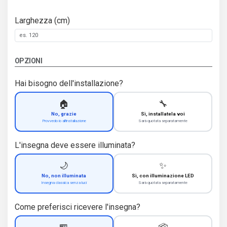
Larghezza (cm)
OPZIONI
Hai bisogno dell'installazione?
🏠
🔧
No, grazie
Sì, installatela voi
Provvedo io all'installazione
Sarà quotata separatamente
L'insegna deve essere illuminata?
🌙
✨
No, non illuminata
Sì, con illuminazione LED
Insegna classica senza luci
Sarà quotata separatamente
Come preferisci ricevere l'insegna?