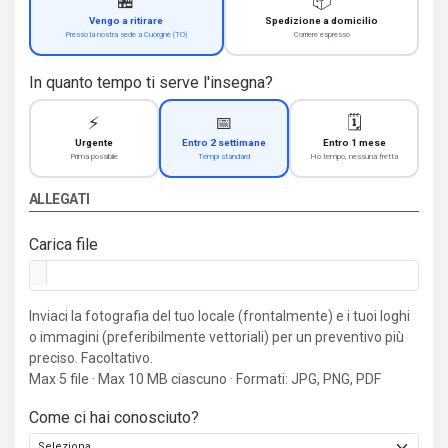
🏪
📦
Vengo a ritirare
Spedizione a domicilio
Presso la nostra sede a Cuorgnè (TO)
Corriere espresso
In quanto tempo ti serve l'insegna?
⚡
📅
🗓️
Urgente
Entro 2 settimane
Entro 1 mese
Prima possibile
Tempi standard
Ho tempo, nessuna fretta
ALLEGATI
Carica file
Inviaci la fotografia del tuo locale (frontalmente) e i tuoi loghi
o immagini (preferibilmente vettoriali) per un preventivo più
preciso. Facoltativo.
Max 5 file · Max 10 MB ciascuno · Formati: JPG, PNG, PDF
Come ci hai conosciuto?