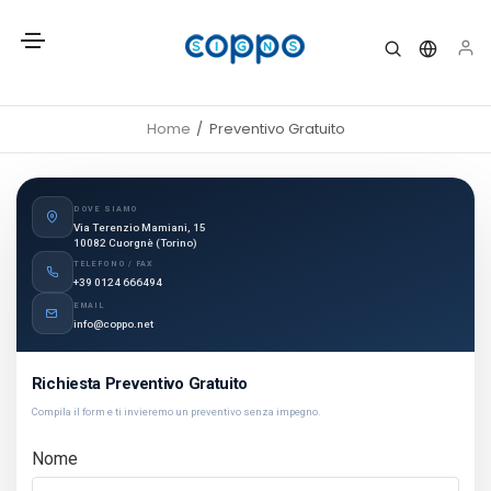
Home
Preventivo Gratuito
DOVE SIAMO
Via Terenzio Mamiani, 15
10082 Cuorgnè (Torino)
TELEFONO / FAX
+39 0124 666494
EMAIL
info@coppo.net
Richiesta Preventivo Gratuito
Compila il form e ti invieremo un preventivo senza impegno.
Nome