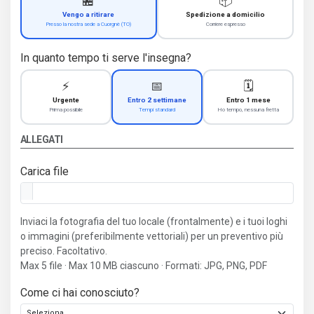
🏪
📦
Vengo a ritirare
Spedizione a domicilio
Presso la nostra sede a Cuorgnè (TO)
Corriere espresso
In quanto tempo ti serve l'insegna?
⚡
📅
🗓️
Urgente
Entro 2 settimane
Entro 1 mese
Prima possibile
Tempi standard
Ho tempo, nessuna fretta
ALLEGATI
Carica file
Inviaci la fotografia del tuo locale (frontalmente) e i tuoi loghi
o immagini (preferibilmente vettoriali) per un preventivo più
preciso. Facoltativo.
Max 5 file · Max 10 MB ciascuno · Formati: JPG, PNG, PDF
Come ci hai conosciuto?