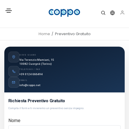
Home
Preventivo Gratuito
DOVE SIAMO
Via Terenzio Mamiani, 15
10082 Cuorgnè (Torino)
TELEFONO / FAX
+39 0124 666494
EMAIL
info@coppo.net
Richiesta Preventivo Gratuito
Compila il form e ti invieremo un preventivo senza impegno.
Nome