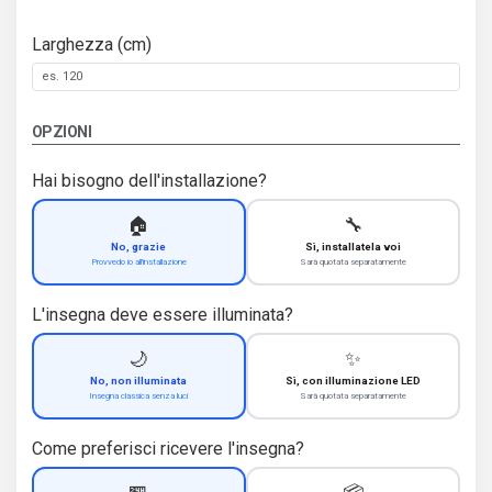
Larghezza (cm)
OPZIONI
Hai bisogno dell'installazione?
🏠
🔧
No, grazie
Sì, installatela voi
Provvedo io all'installazione
Sarà quotata separatamente
L'insegna deve essere illuminata?
🌙
✨
No, non illuminata
Sì, con illuminazione LED
Insegna classica senza luci
Sarà quotata separatamente
Come preferisci ricevere l'insegna?