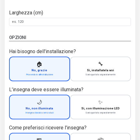
Larghezza (cm)
OPZIONI
Hai bisogno dell'installazione?
🏠
🔧
No, grazie
Sì, installatela voi
Provvedo io all'installazione
Sarà quotata separatamente
L'insegna deve essere illuminata?
🌙
✨
No, non illuminata
Sì, con illuminazione LED
Insegna classica senza luci
Sarà quotata separatamente
Come preferisci ricevere l'insegna?