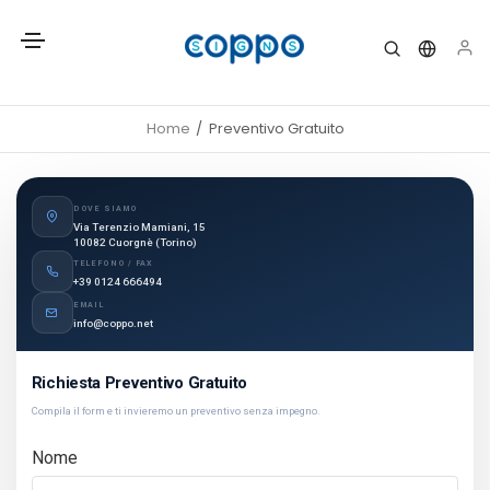
Home
Preventivo Gratuito
DOVE SIAMO
Via Terenzio Mamiani, 15
10082 Cuorgnè (Torino)
TELEFONO / FAX
+39 0124 666494
EMAIL
info@coppo.net
Richiesta Preventivo Gratuito
Compila il form e ti invieremo un preventivo senza impegno.
Nome