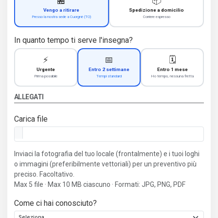
🏪
📦
Vengo a ritirare
Spedizione a domicilio
Presso la nostra sede a Cuorgnè (TO)
Corriere espresso
In quanto tempo ti serve l'insegna?
⚡
📅
🗓️
Urgente
Entro 2 settimane
Entro 1 mese
Prima possibile
Tempi standard
Ho tempo, nessuna fretta
ALLEGATI
Carica file
Inviaci la fotografia del tuo locale (frontalmente) e i tuoi loghi
o immagini (preferibilmente vettoriali) per un preventivo più
preciso. Facoltativo.
Max 5 file · Max 10 MB ciascuno · Formati: JPG, PNG, PDF
Come ci hai conosciuto?