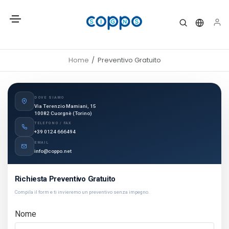
Home
Preventivo Gratuito
DOVE SIAMO
Via Terenzio Mamiani, 15
10082 Cuorgnè (Torino)
TELEFONO / FAX
+39 0124 666494
EMAIL
info@coppo.net
Richiesta Preventivo Gratuito
Compila il form e ti invieremo un preventivo senza impegno.
Nome