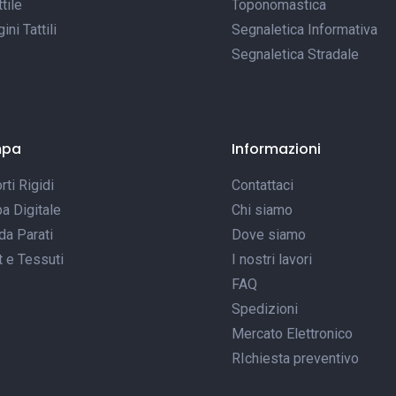
tile
Toponomastica
ni Tattili
Segnaletica Informativa
Segnaletica Stradale
mpa
Informazioni
ti Rigidi
Contattaci
a Digitale
Chi siamo
da Parati
Dove siamo
t e Tessuti
I nostri lavori
FAQ
Spedizioni
Mercato Elettronico
RIchiesta preventivo