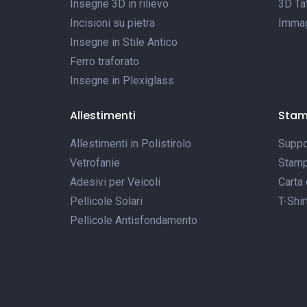
Insegne 3D in rilievo
3D Tat
Incisioni su pietra
Immagi
Insegne in Stile Antico
Ferro traforato
Insegne in Plexiglass
Allestimenti
Sta
Allestimenti in Polistirolo
Suppor
Vetrofanie
Stamp
Adesivi per Veicoli
Carta 
Pellicole Solari
T-Shir
Pellicole Antisfondamento