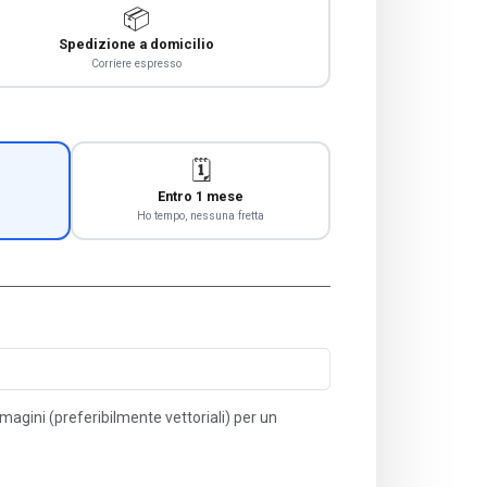
📦
Spedizione a domicilio
Corriere espresso
🗓️
Entro 1 mese
Ho tempo, nessuna fretta
immagini (preferibilmente vettoriali) per un