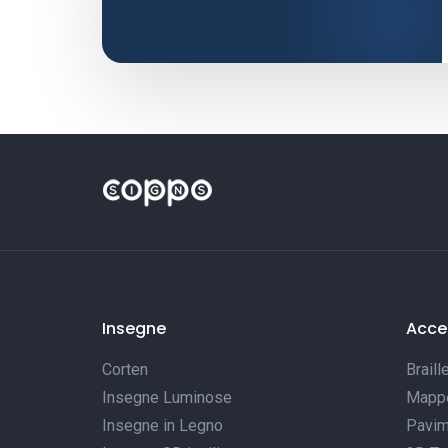
Insegne
Acces
Corten
Braill
Insegne Luminose
Mappe 
Insegne in Legno
Pavim