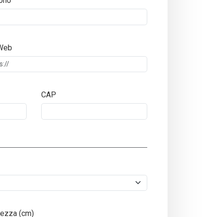
ono
 Web
CAP
ezza (cm)