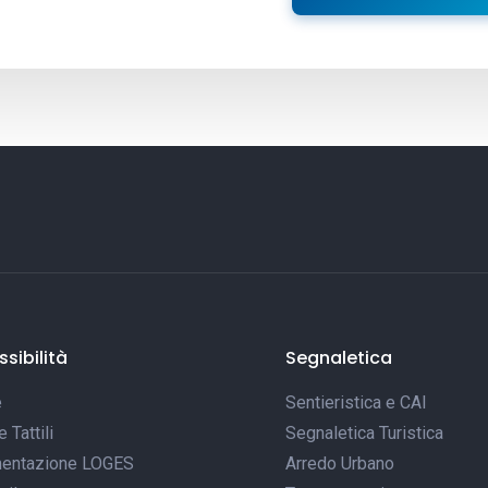
sibilità
Segnaletica
e
Sentieristica e CAI
Tattili
Segnaletica Turistica
entazione LOGES
Arredo Urbano