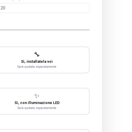
🔧
Sì, installatela voi
Sarà quotata separatamente
✨
Sì, con illuminazione LED
Sarà quotata separatamente