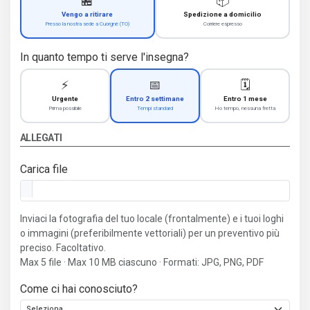
🏪
📦
Vengo a ritirare
Spedizione a domicilio
Presso la nostra sede a Cuorgnè (TO)
Corriere espresso
In quanto tempo ti serve l'insegna?
⚡
📅
🗓️
Urgente
Entro 2 settimane
Entro 1 mese
Prima possibile
Tempi standard
Ho tempo, nessuna fretta
ALLEGATI
Carica file
Inviaci la fotografia del tuo locale (frontalmente) e i tuoi loghi
o immagini (preferibilmente vettoriali) per un preventivo più
preciso. Facoltativo.
Max 5 file · Max 10 MB ciascuno · Formati: JPG, PNG, PDF
Come ci hai conosciuto?