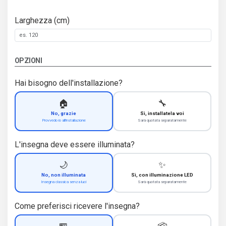
Larghezza (cm)
OPZIONI
Hai bisogno dell'installazione?
🏠
🔧
No, grazie
Sì, installatela voi
Provvedo io all'installazione
Sarà quotata separatamente
L'insegna deve essere illuminata?
🌙
✨
No, non illuminata
Sì, con illuminazione LED
Insegna classica senza luci
Sarà quotata separatamente
Come preferisci ricevere l'insegna?