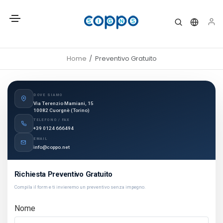
Home
Preventivo Gratuito
DOVE SIAMO
Via Terenzio Mamiani, 15
10082 Cuorgnè (Torino)
TELEFONO / FAX
+39 0124 666494
EMAIL
info@coppo.net
Richiesta Preventivo Gratuito
Compila il form e ti invieremo un preventivo senza impegno.
Nome