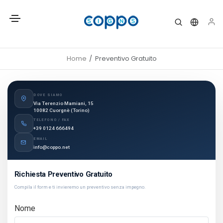
Home
Preventivo Gratuito
DOVE SIAMO
Via Terenzio Mamiani, 15
10082 Cuorgnè (Torino)
TELEFONO / FAX
+39 0124 666494
EMAIL
info@coppo.net
Richiesta Preventivo Gratuito
Compila il form e ti invieremo un preventivo senza impegno.
Nome