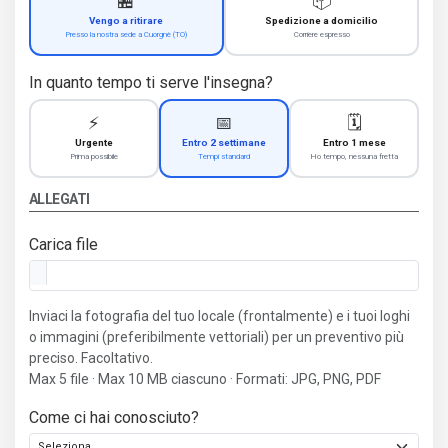
🏪
📦
Vengo a ritirare
Spedizione a domicilio
Presso la nostra sede a Cuorgnè (TO)
Corriere espresso
In quanto tempo ti serve l'insegna?
⚡
📅
🗓️
Urgente
Entro 2 settimane
Entro 1 mese
Prima possibile
Tempi standard
Ho tempo, nessuna fretta
ALLEGATI
Carica file
Inviaci la fotografia del tuo locale (frontalmente) e i tuoi loghi
o immagini (preferibilmente vettoriali) per un preventivo più
preciso. Facoltativo.
Max 5 file · Max 10 MB ciascuno · Formati: JPG, PNG, PDF
Come ci hai conosciuto?