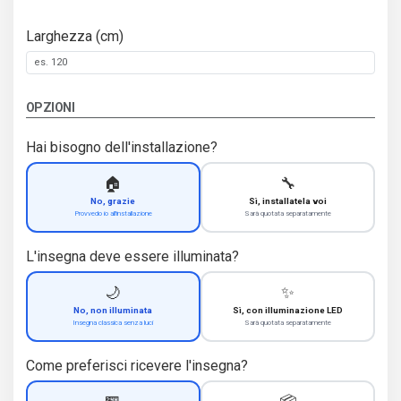
Larghezza (cm)
OPZIONI
Hai bisogno dell'installazione?
🏠
🔧
No, grazie
Sì, installatela voi
Provvedo io all'installazione
Sarà quotata separatamente
L'insegna deve essere illuminata?
🌙
✨
No, non illuminata
Sì, con illuminazione LED
Insegna classica senza luci
Sarà quotata separatamente
Come preferisci ricevere l'insegna?