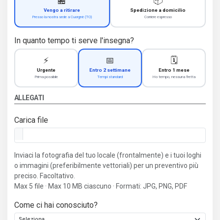
🏪
📦
Vengo a ritirare
Spedizione a domicilio
Presso la nostra sede a Cuorgnè (TO)
Corriere espresso
In quanto tempo ti serve l'insegna?
⚡
📅
🗓️
Urgente
Entro 2 settimane
Entro 1 mese
Prima possibile
Tempi standard
Ho tempo, nessuna fretta
ALLEGATI
Carica file
Inviaci la fotografia del tuo locale (frontalmente) e i tuoi loghi
o immagini (preferibilmente vettoriali) per un preventivo più
preciso. Facoltativo.
Max 5 file · Max 10 MB ciascuno · Formati: JPG, PNG, PDF
Come ci hai conosciuto?