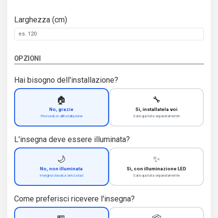
Larghezza (cm)
OPZIONI
Hai bisogno dell'installazione?
🏠
🔧
No, grazie
Sì, installatela voi
Provvedo io all'installazione
Sarà quotata separatamente
L'insegna deve essere illuminata?
🌙
✨
No, non illuminata
Sì, con illuminazione LED
Insegna classica senza luci
Sarà quotata separatamente
Come preferisci ricevere l'insegna?