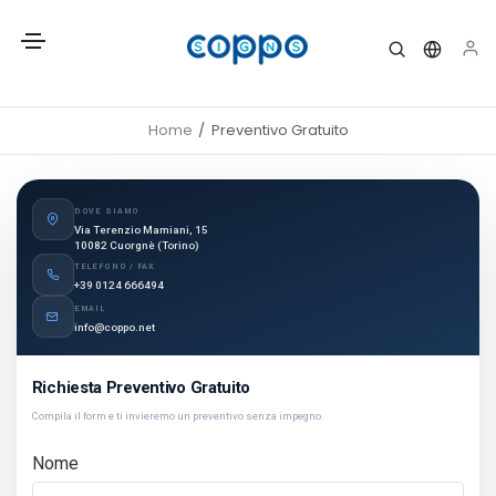
Home
Preventivo Gratuito
DOVE SIAMO
Via Terenzio Mamiani, 15
10082 Cuorgnè (Torino)
TELEFONO / FAX
+39 0124 666494
EMAIL
info@coppo.net
Richiesta Preventivo Gratuito
Compila il form e ti invieremo un preventivo senza impegno.
Nome