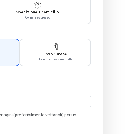
📦
Spedizione a domicilio
Corriere espresso
🗓️
Entro 1 mese
Ho tempo, nessuna fretta
immagini (preferibilmente vettoriali) per un