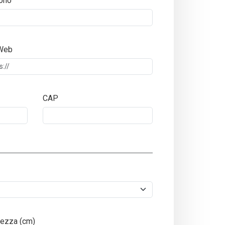
ono
 Web
CAP
ezza (cm)