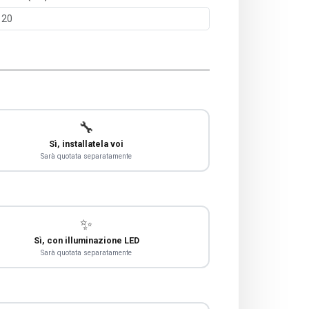
🔧
Sì, installatela voi
Sarà quotata separatamente
✨
Sì, con illuminazione LED
Sarà quotata separatamente