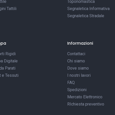
tile
Toponomastica
ni Tattili
Segnaletica Informativa
Segnaletica Stradale
mpa
Informazioni
ti Rigidi
Contattaci
a Digitale
Chi siamo
da Parati
Dove siamo
t e Tessuti
I nostri lavori
FAQ
Spedizioni
Mercato Elettronico
RIchiesta preventivo