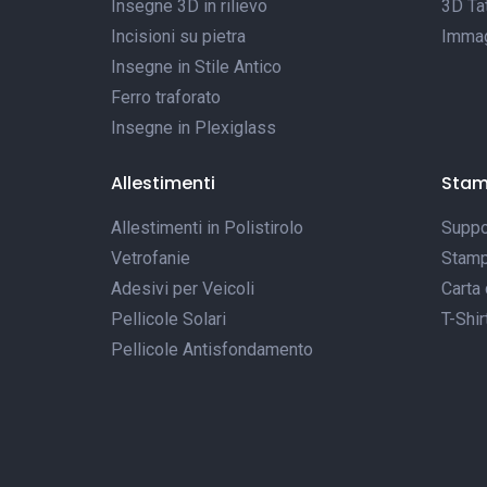
Insegne 3D in rilievo
3D Tat
Incisioni su pietra
Immagi
Insegne in Stile Antico
Ferro traforato
Insegne in Plexiglass
Allestimenti
Sta
Allestimenti in Polistirolo
Suppor
Vetrofanie
Stamp
Adesivi per Veicoli
Carta 
Pellicole Solari
T-Shir
Pellicole Antisfondamento