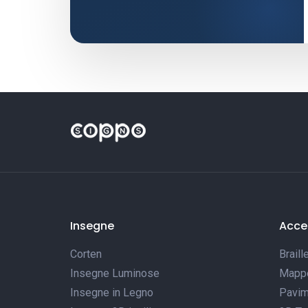
Insegne
Acces
Corten
Braill
Insegne Luminose
Mappe 
Insegne in Legno
Pavim