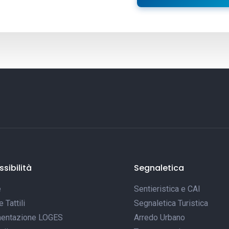
sibilità
Segnaletica
e
Sentieristica e CAI
Tattili
Segnaletica Turistica
entazione LOGES
Arredo Urbano