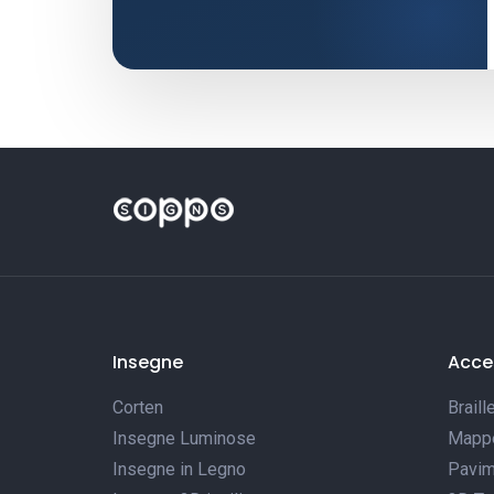
Insegne
Acces
Corten
Braill
Insegne Luminose
Mappe 
Insegne in Legno
Pavim