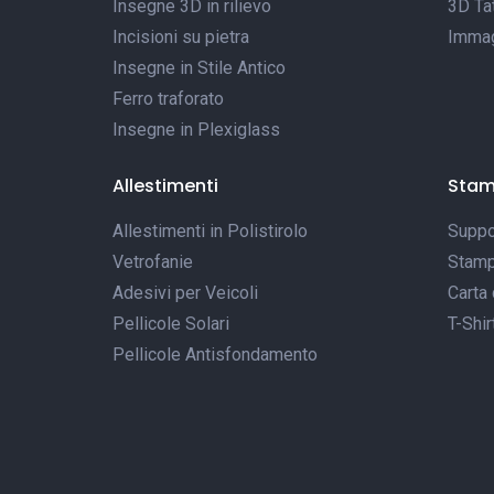
Insegne 3D in rilievo
3D Tat
Incisioni su pietra
Immagi
Insegne in Stile Antico
Ferro traforato
Insegne in Plexiglass
Allestimenti
Sta
Allestimenti in Polistirolo
Suppor
Vetrofanie
Stamp
Adesivi per Veicoli
Carta 
Pellicole Solari
T-Shir
Pellicole Antisfondamento