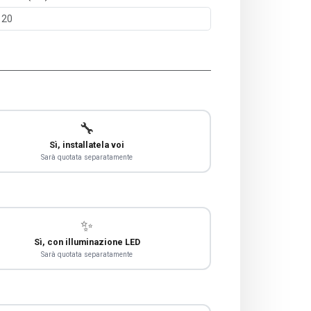
🔧
Sì, installatela voi
Sarà quotata separatamente
✨
Sì, con illuminazione LED
Sarà quotata separatamente