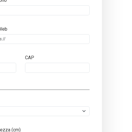
ono
 Web
CAP
ezza (cm)