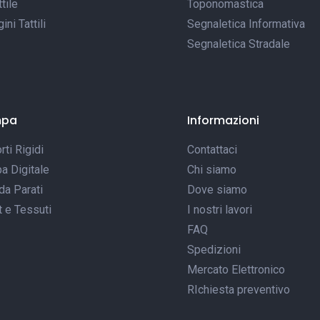
tile
Toponomastica
ni Tattili
Segnaletica Informativa
Segnaletica Stradale
mpa
Informazioni
ti Rigidi
Contattaci
a Digitale
Chi siamo
da Parati
Dove siamo
t e Tessuti
I nostri lavori
FAQ
Spedizioni
Mercato Elettronico
RIchiesta preventivo