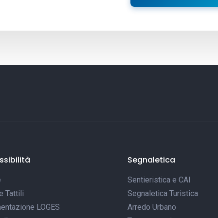
sibilità
Segnaletica
e
Sentieristica e CAI
Tattili
Segnaletica Turistica
entazione LOGES
Arredo Urbano