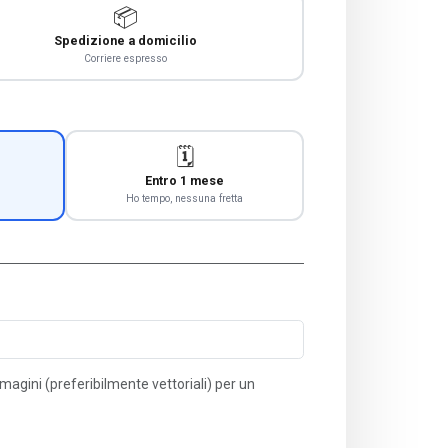
📦
Spedizione a domicilio
Corriere espresso
🗓️
Entro 1 mese
Ho tempo, nessuna fretta
immagini (preferibilmente vettoriali) per un