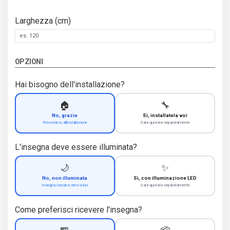
Larghezza (cm)
OPZIONI
Hai bisogno dell'installazione?
🏠
🔧
No, grazie
Sì, installatela voi
Provvedo io all'installazione
Sarà quotata separatamente
L'insegna deve essere illuminata?
🌙
✨
No, non illuminata
Sì, con illuminazione LED
Insegna classica senza luci
Sarà quotata separatamente
Come preferisci ricevere l'insegna?