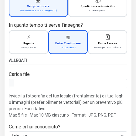
🏪
📦
Vengo a ritirare
Spedizione a domicilio
Presso la nostra sede a Cuorgnè (TO)
Corriere espresso
In quanto tempo ti serve l'insegna?
⚡
📅
🗓️
Urgente
Entro 2 settimane
Entro 1 mese
Prima possibile
Tempi standard
Ho tempo, nessuna fretta
ALLEGATI
Carica file
Inviaci la fotografia del tuo locale (frontalmente) e i tuoi loghi
o immagini (preferibilmente vettoriali) per un preventivo più
preciso. Facoltativo.
Max 5 file · Max 10 MB ciascuno · Formati: JPG, PNG, PDF
Come ci hai conosciuto?