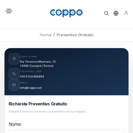
Home
Preventivo Gratuito
DOVE SIAMO
Via Terenzio Mamiani, 15
10082 Cuorgnè (Torino)
TELEFONO / FAX
+39 0124 666494
EMAIL
info@coppo.net
Richiesta Preventivo Gratuito
Compila il form e ti invieremo un preventivo senza impegno.
Nome