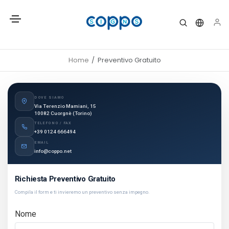
Home
Preventivo Gratuito
DOVE SIAMO
Via Terenzio Mamiani, 15
10082 Cuorgnè (Torino)
TELEFONO / FAX
+39 0124 666494
EMAIL
info@coppo.net
Richiesta Preventivo Gratuito
Compila il form e ti invieremo un preventivo senza impegno.
Nome