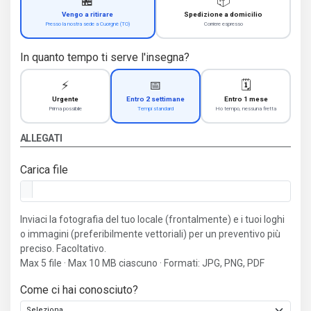
🏪
📦
Vengo a ritirare
Spedizione a domicilio
Presso la nostra sede a Cuorgnè (TO)
Corriere espresso
In quanto tempo ti serve l'insegna?
⚡
📅
🗓️
Urgente
Entro 2 settimane
Entro 1 mese
Prima possibile
Tempi standard
Ho tempo, nessuna fretta
ALLEGATI
Carica file
Inviaci la fotografia del tuo locale (frontalmente) e i tuoi loghi
o immagini (preferibilmente vettoriali) per un preventivo più
preciso. Facoltativo.
Max 5 file · Max 10 MB ciascuno · Formati: JPG, PNG, PDF
Come ci hai conosciuto?