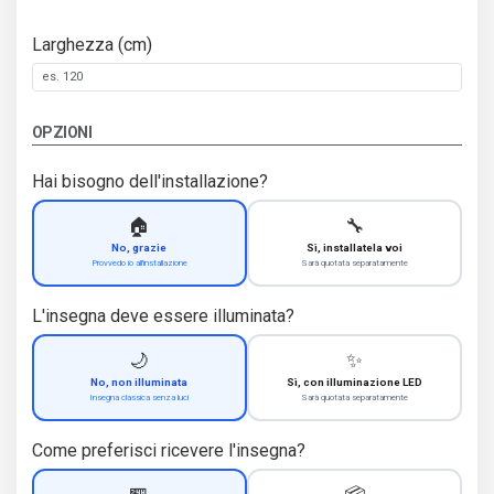
Larghezza (cm)
OPZIONI
Hai bisogno dell'installazione?
🏠
🔧
No, grazie
Sì, installatela voi
Provvedo io all'installazione
Sarà quotata separatamente
L'insegna deve essere illuminata?
🌙
✨
No, non illuminata
Sì, con illuminazione LED
Insegna classica senza luci
Sarà quotata separatamente
Come preferisci ricevere l'insegna?