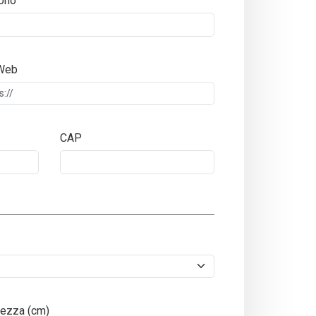
ono
 Web
CAP
ezza (cm)