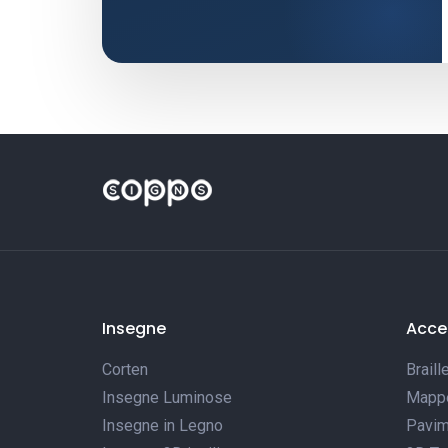
Insegne
Acces
Corten
Braill
Insegne Luminose
Mappe 
Insegne in Legno
Pavim