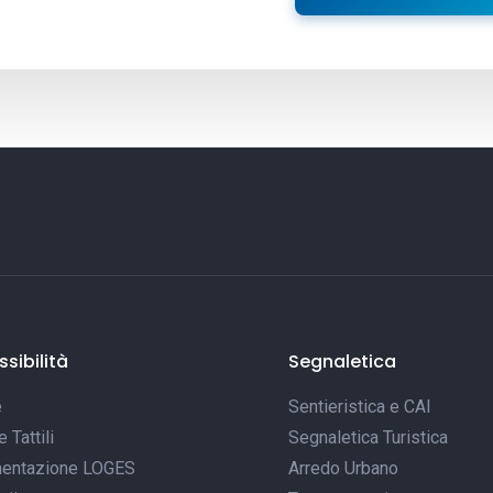
sibilità
Segnaletica
e
Sentieristica e CAI
Tattili
Segnaletica Turistica
entazione LOGES
Arredo Urbano