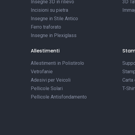
Insegne 3D in rilievo
3D Tat
Incisioni su pietra
Immagi
Insegne in Stile Antico
Ferro traforato
Insegne in Plexiglass
Allestimenti
Sta
Allestimenti in Polistirolo
Suppor
Vetrofanie
Stamp
Adesivi per Veicoli
Carta 
Pellicole Solari
T-Shir
Pellicole Antisfondamento