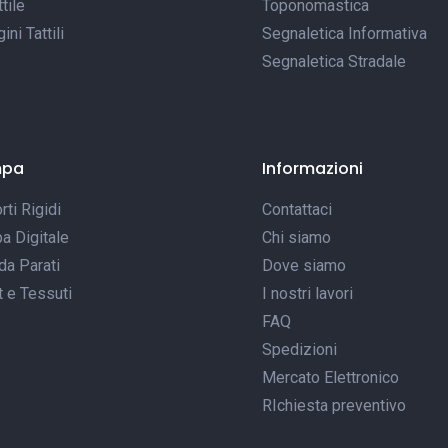
tile
Toponomastica
ni Tattili
Segnaletica Informativa
Segnaletica Stradale
mpa
Informazioni
ti Rigidi
Contattaci
a Digitale
Chi siamo
da Parati
Dove siamo
t e Tessuti
I nostri lavori
FAQ
Spedizioni
Mercato Elettronico
RIchiesta preventivo