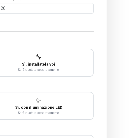
🔧
Sì, installatela voi
Sarà quotata separatamente
✨
Sì, con illuminazione LED
Sarà quotata separatamente