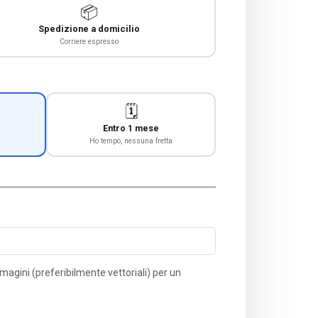
📦
Spedizione a domicilio
Corriere espresso
🗓️
Entro 1 mese
Ho tempo, nessuna fretta
immagini (preferibilmente vettoriali) per un