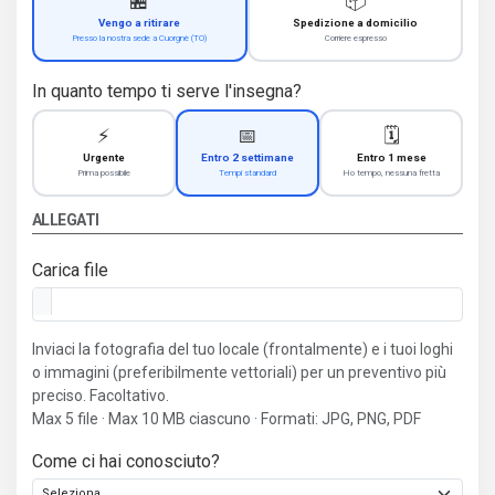
🏪
📦
Vengo a ritirare
Spedizione a domicilio
Presso la nostra sede a Cuorgnè (TO)
Corriere espresso
In quanto tempo ti serve l'insegna?
⚡
📅
🗓️
Urgente
Entro 2 settimane
Entro 1 mese
Prima possibile
Tempi standard
Ho tempo, nessuna fretta
ALLEGATI
Carica file
Inviaci la fotografia del tuo locale (frontalmente) e i tuoi loghi
o immagini (preferibilmente vettoriali) per un preventivo più
preciso. Facoltativo.
Max 5 file · Max 10 MB ciascuno · Formati: JPG, PNG, PDF
Come ci hai conosciuto?