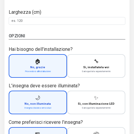
Larghezza (cm)
OPZIONI
Hai bisogno dell'installazione?
🏠
🔧
No, grazie
Sì, installatela voi
Provvedo io all'installazione
Sarà quotata separatamente
L'insegna deve essere illuminata?
🌙
✨
No, non illuminata
Sì, con illuminazione LED
Insegna classica senza luci
Sarà quotata separatamente
Come preferisci ricevere l'insegna?