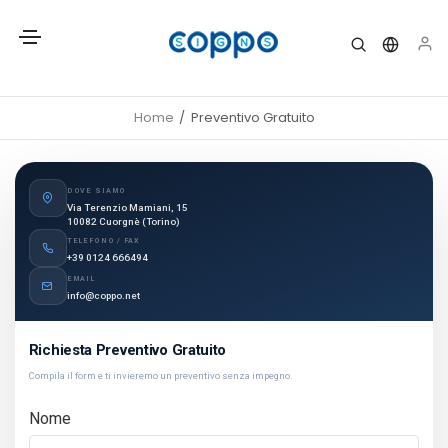
Home
Preventivo Gratuito
DOVE SIAMO
Via Terenzio Mamiani, 15
10082 Cuorgnè (Torino)
TELEFONO / FAX
+39 0124 666494
EMAIL
info@coppo.net
Richiesta Preventivo Gratuito
Compila il form e ti invieremo un preventivo senza impegno.
Nome