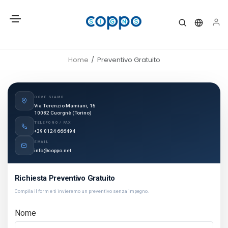
Home
Preventivo Gratuito
DOVE SIAMO
Via Terenzio Mamiani, 15
10082 Cuorgnè (Torino)
TELEFONO / FAX
+39 0124 666494
EMAIL
info@coppo.net
Richiesta Preventivo Gratuito
Compila il form e ti invieremo un preventivo senza impegno.
Nome