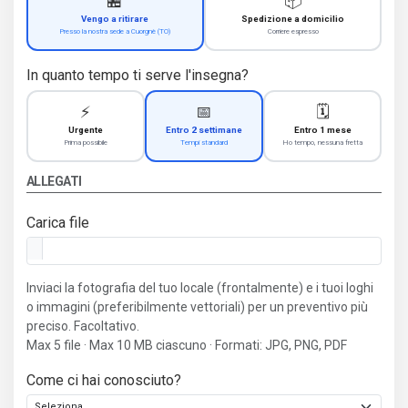
🏪
📦
Vengo a ritirare
Spedizione a domicilio
Presso la nostra sede a Cuorgnè (TO)
Corriere espresso
In quanto tempo ti serve l'insegna?
⚡
📅
🗓️
Urgente
Entro 2 settimane
Entro 1 mese
Prima possibile
Tempi standard
Ho tempo, nessuna fretta
ALLEGATI
Carica file
Inviaci la fotografia del tuo locale (frontalmente) e i tuoi loghi
o immagini (preferibilmente vettoriali) per un preventivo più
preciso. Facoltativo.
Max 5 file · Max 10 MB ciascuno · Formati: JPG, PNG, PDF
Come ci hai conosciuto?