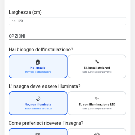
Larghezza (cm)
OPZIONI
Hai bisogno dell'installazione?
🏠
🔧
No, grazie
Sì, installatela voi
Provvedo io all'installazione
Sarà quotata separatamente
L'insegna deve essere illuminata?
🌙
✨
No, non illuminata
Sì, con illuminazione LED
Insegna classica senza luci
Sarà quotata separatamente
Come preferisci ricevere l'insegna?