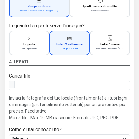
🏪
📦
Vengo a ritirare
Spedizione a domicilio
Presso la nostra sede a Cuorgnè (TO)
Corriere espresso
In quanto tempo ti serve l'insegna?
⚡
📅
🗓️
Urgente
Entro 2 settimane
Entro 1 mese
Prima possibile
Tempi standard
Ho tempo, nessuna fretta
ALLEGATI
Carica file
Inviaci la fotografia del tuo locale (frontalmente) e i tuoi loghi
o immagini (preferibilmente vettoriali) per un preventivo più
preciso. Facoltativo.
Max 5 file · Max 10 MB ciascuno · Formati: JPG, PNG, PDF
Come ci hai conosciuto?