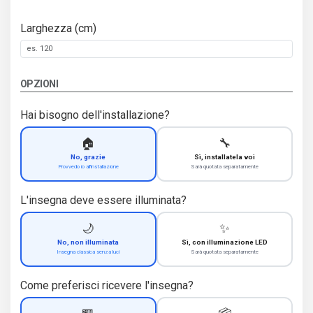
Larghezza (cm)
OPZIONI
Hai bisogno dell'installazione?
🏠
🔧
No, grazie
Sì, installatela voi
Provvedo io all'installazione
Sarà quotata separatamente
L'insegna deve essere illuminata?
🌙
✨
No, non illuminata
Sì, con illuminazione LED
Insegna classica senza luci
Sarà quotata separatamente
Come preferisci ricevere l'insegna?