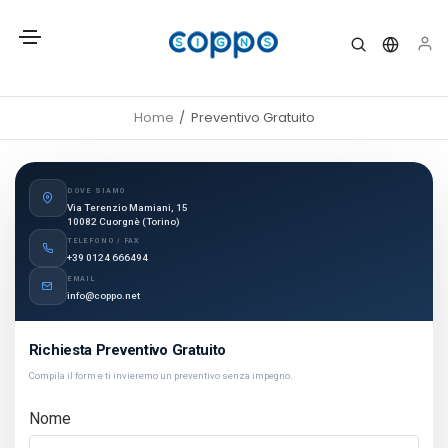
Home
Preventivo Gratuito
DOVE SIAMO
Via Terenzio Mamiani, 15
10082 Cuorgnè (Torino)
TELEFONO / FAX
+39 0124 666494
EMAIL
info@coppo.net
Richiesta Preventivo Gratuito
Compila il form e ti invieremo un preventivo senza impegno.
Nome