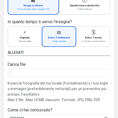
🏪
📦
Vengo a ritirare
Spedizione a domicilio
Presso la nostra sede a Cuorgnè (TO)
Corriere espresso
In quanto tempo ti serve l'insegna?
⚡
📅
🗓️
Urgente
Entro 2 settimane
Entro 1 mese
Prima possibile
Tempi standard
Ho tempo, nessuna fretta
ALLEGATI
Carica file
Inviaci la fotografia del tuo locale (frontalmente) e i tuoi loghi
o immagini (preferibilmente vettoriali) per un preventivo più
preciso. Facoltativo.
Max 5 file · Max 10 MB ciascuno · Formati: JPG, PNG, PDF
Come ci hai conosciuto?