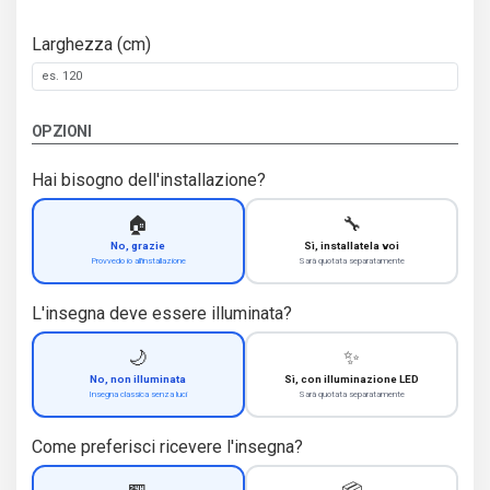
Larghezza (cm)
OPZIONI
Hai bisogno dell'installazione?
🏠
🔧
No, grazie
Sì, installatela voi
Provvedo io all'installazione
Sarà quotata separatamente
L'insegna deve essere illuminata?
🌙
✨
No, non illuminata
Sì, con illuminazione LED
Insegna classica senza luci
Sarà quotata separatamente
Come preferisci ricevere l'insegna?