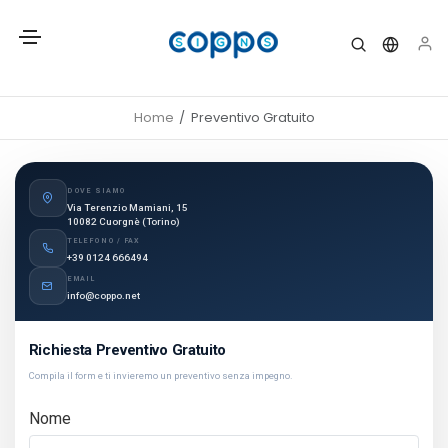
Home
Preventivo Gratuito
DOVE SIAMO
Via Terenzio Mamiani, 15
10082 Cuorgnè (Torino)
TELEFONO / FAX
+39 0124 666494
EMAIL
info@coppo.net
Richiesta Preventivo Gratuito
Compila il form e ti invieremo un preventivo senza impegno.
Nome