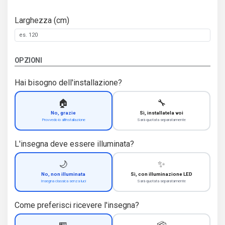
Larghezza (cm)
OPZIONI
Hai bisogno dell'installazione?
🏠
🔧
No, grazie
Sì, installatela voi
Provvedo io all'installazione
Sarà quotata separatamente
L'insegna deve essere illuminata?
🌙
✨
No, non illuminata
Sì, con illuminazione LED
Insegna classica senza luci
Sarà quotata separatamente
Come preferisci ricevere l'insegna?