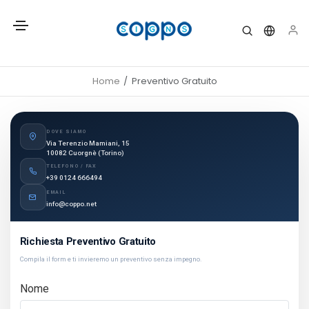
Home
Preventivo Gratuito
DOVE SIAMO
Via Terenzio Mamiani, 15
10082 Cuorgnè (Torino)
TELEFONO / FAX
+39 0124 666494
EMAIL
info@coppo.net
Richiesta Preventivo Gratuito
Compila il form e ti invieremo un preventivo senza impegno.
Nome