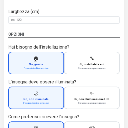
Larghezza (cm)
OPZIONI
Hai bisogno dell'installazione?
🏠
🔧
No, grazie
Sì, installatela voi
Provvedo io all'installazione
Sarà quotata separatamente
L'insegna deve essere illuminata?
🌙
✨
No, non illuminata
Sì, con illuminazione LED
Insegna classica senza luci
Sarà quotata separatamente
Come preferisci ricevere l'insegna?