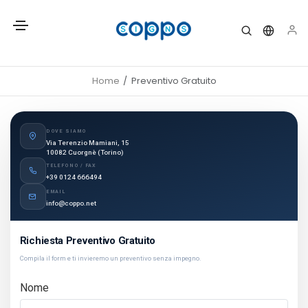
Home
Preventivo Gratuito
DOVE SIAMO
Via Terenzio Mamiani, 15
10082 Cuorgnè (Torino)
TELEFONO / FAX
+39 0124 666494
EMAIL
info@coppo.net
Richiesta Preventivo Gratuito
Compila il form e ti invieremo un preventivo senza impegno.
Nome