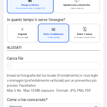
🏪
📦
Vengo a ritirare
Spedizione a domicilio
Presso la nostra sede a Cuorgnè (TO)
Corriere espresso
In quanto tempo ti serve l'insegna?
⚡
📅
🗓️
Urgente
Entro 2 settimane
Entro 1 mese
Prima possibile
Tempi standard
Ho tempo, nessuna fretta
ALLEGATI
Carica file
Inviaci la fotografia del tuo locale (frontalmente) e i tuoi loghi
o immagini (preferibilmente vettoriali) per un preventivo più
preciso. Facoltativo.
Max 5 file · Max 10 MB ciascuno · Formati: JPG, PNG, PDF
Come ci hai conosciuto?