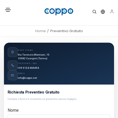
Home
Preventivo Gratuito
DOVE SIAMO
Via Terenzio Mamiani, 15
10082 Cuorgnè (Torino)
TELEFONO / FAX
+39 0124 666494
EMAIL
info@coppo.net
Richiesta Preventivo Gratuito
Compila il form e ti invieremo un preventivo senza impegno.
Nome