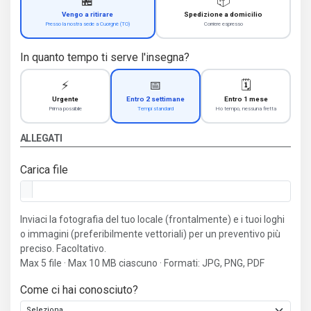
🏪
📦
Vengo a ritirare
Spedizione a domicilio
Presso la nostra sede a Cuorgnè (TO)
Corriere espresso
In quanto tempo ti serve l'insegna?
⚡
📅
🗓️
Urgente
Entro 2 settimane
Entro 1 mese
Prima possibile
Tempi standard
Ho tempo, nessuna fretta
ALLEGATI
Carica file
Inviaci la fotografia del tuo locale (frontalmente) e i tuoi loghi
o immagini (preferibilmente vettoriali) per un preventivo più
preciso. Facoltativo.
Max 5 file · Max 10 MB ciascuno · Formati: JPG, PNG, PDF
Come ci hai conosciuto?