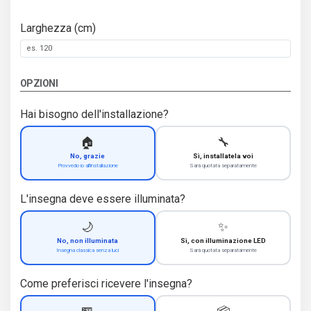
Larghezza (cm)
OPZIONI
Hai bisogno dell'installazione?
🏠
🔧
No, grazie
Sì, installatela voi
Provvedo io all'installazione
Sarà quotata separatamente
L'insegna deve essere illuminata?
🌙
✨
No, non illuminata
Sì, con illuminazione LED
Insegna classica senza luci
Sarà quotata separatamente
Come preferisci ricevere l'insegna?