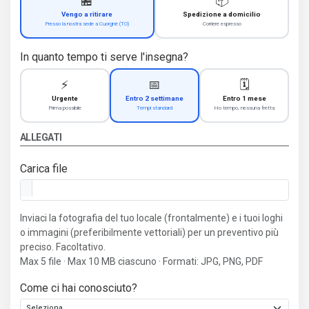
🏪
📦
Vengo a ritirare
Spedizione a domicilio
Presso la nostra sede a Cuorgnè (TO)
Corriere espresso
In quanto tempo ti serve l'insegna?
⚡
📅
🗓️
Urgente
Entro 2 settimane
Entro 1 mese
Prima possibile
Tempi standard
Ho tempo, nessuna fretta
ALLEGATI
Carica file
Inviaci la fotografia del tuo locale (frontalmente) e i tuoi loghi
o immagini (preferibilmente vettoriali) per un preventivo più
preciso. Facoltativo.
Max 5 file · Max 10 MB ciascuno · Formati: JPG, PNG, PDF
Come ci hai conosciuto?