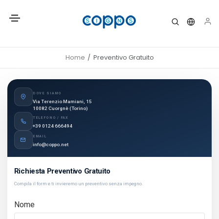
Home
Preventivo Gratuito
DOVE SIAMO
Via Terenzio Mamiani, 15
10082 Cuorgnè (Torino)
TELEFONO / FAX
+39 0124 666494
EMAIL
info@coppo.net
Richiesta Preventivo Gratuito
Compila il form e ti invieremo un preventivo senza impegno.
Nome