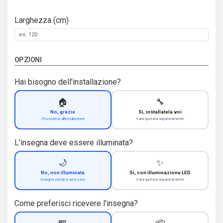
Larghezza (cm)
OPZIONI
Hai bisogno dell'installazione?
🏠
🔧
No, grazie
Sì, installatela voi
Provvedo io all'installazione
Sarà quotata separatamente
L'insegna deve essere illuminata?
🌙
✨
No, non illuminata
Sì, con illuminazione LED
Insegna classica senza luci
Sarà quotata separatamente
Come preferisci ricevere l'insegna?