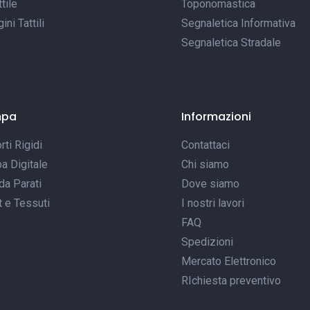
tile
Toponomastica
ni Tattili
Segnaletica Informativa
Segnaletica Stradale
mpa
Informazioni
ti Rigidi
Contattaci
a Digitale
Chi siamo
da Parati
Dove siamo
t e Tessuti
I nostri lavori
FAQ
Spedizioni
Mercato Elettronico
RIchiesta preventivo