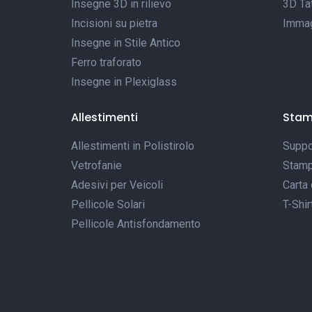
Insegne 3D in rilievo
3D Tat
Incisioni su pietra
Immagi
Insegne in Stile Antico
Ferro traforato
Insegne in Plexiglass
Allestimenti
Sta
Allestimenti in Polistirolo
Suppor
Vetrofanie
Stamp
Adesivi per Veicoli
Carta 
Pellicole Solari
T-Shir
Pellicole Antisfondamento