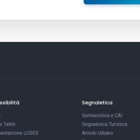
sibilità
Segnaletica
e
Sentieristica e CAI
Tattili
Segnaletica Turistica
entazione LOGES
Arredo Urbano