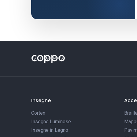
Insegne
Acces
Corten
Braill
Insegne Luminose
Mappe 
Insegne in Legno
Pavim