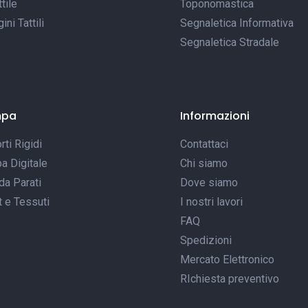
tile
Toponomastica
ni Tattili
Segnaletica Informativa
Segnaletica Stradale
mpa
Informazioni
ti Rigidi
Contattaci
a Digitale
Chi siamo
da Parati
Dove siamo
t e Tessuti
I nostri lavori
FAQ
Spedizioni
Mercato Elettronico
RIchiesta preventivo