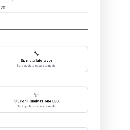
🔧
Sì, installatela voi
Sarà quotata separatamente
✨
Sì, con illuminazione LED
Sarà quotata separatamente