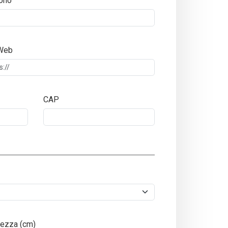
ono
 Web
CAP
ezza (cm)