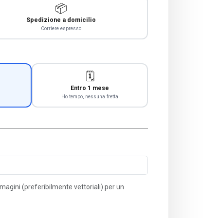
📦
Spedizione a domicilio
Corriere espresso
🗓️
Entro 1 mese
Ho tempo, nessuna fretta
immagini (preferibilmente vettoriali) per un