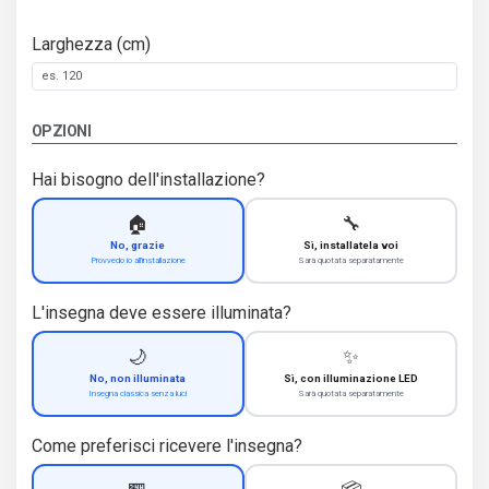
Larghezza (cm)
OPZIONI
Hai bisogno dell'installazione?
🏠
🔧
No, grazie
Sì, installatela voi
Provvedo io all'installazione
Sarà quotata separatamente
L'insegna deve essere illuminata?
🌙
✨
No, non illuminata
Sì, con illuminazione LED
Insegna classica senza luci
Sarà quotata separatamente
Come preferisci ricevere l'insegna?