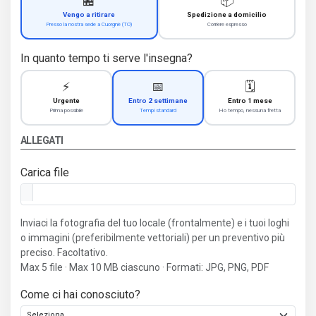
🏪
📦
Vengo a ritirare
Spedizione a domicilio
Presso la nostra sede a Cuorgnè (TO)
Corriere espresso
In quanto tempo ti serve l'insegna?
⚡
📅
🗓️
Urgente
Entro 2 settimane
Entro 1 mese
Prima possibile
Tempi standard
Ho tempo, nessuna fretta
ALLEGATI
Carica file
Inviaci la fotografia del tuo locale (frontalmente) e i tuoi loghi
o immagini (preferibilmente vettoriali) per un preventivo più
preciso. Facoltativo.
Max 5 file · Max 10 MB ciascuno · Formati: JPG, PNG, PDF
Come ci hai conosciuto?