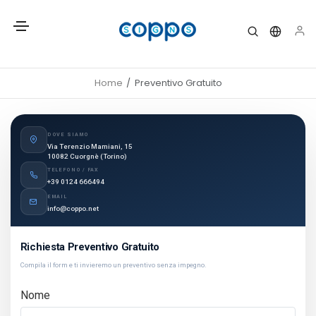
Home
Preventivo Gratuito
DOVE SIAMO
Via Terenzio Mamiani, 15
10082 Cuorgnè (Torino)
TELEFONO / FAX
+39 0124 666494
EMAIL
info@coppo.net
Richiesta Preventivo Gratuito
Compila il form e ti invieremo un preventivo senza impegno.
Nome