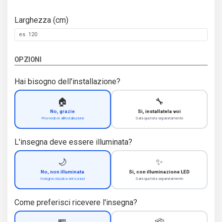
Larghezza (cm)
OPZIONI
Hai bisogno dell'installazione?
🏠
🔧
No, grazie
Sì, installatela voi
Provvedo io all'installazione
Sarà quotata separatamente
L'insegna deve essere illuminata?
🌙
✨
No, non illuminata
Sì, con illuminazione LED
Insegna classica senza luci
Sarà quotata separatamente
Come preferisci ricevere l'insegna?