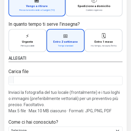
🏪
📦
Vengo a ritirare
Spedizione a domicilio
Presso la nostra sede a Cuorgnè (TO)
Corriere espresso
In quanto tempo ti serve l'insegna?
⚡
📅
🗓️
Urgente
Entro 2 settimane
Entro 1 mese
Prima possibile
Tempi standard
Ho tempo, nessuna fretta
ALLEGATI
Carica file
Inviaci la fotografia del tuo locale (frontalmente) e i tuoi loghi
o immagini (preferibilmente vettoriali) per un preventivo più
preciso. Facoltativo.
Max 5 file · Max 10 MB ciascuno · Formati: JPG, PNG, PDF
Come ci hai conosciuto?