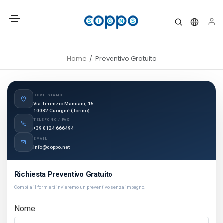
Home
Preventivo Gratuito
DOVE SIAMO
Via Terenzio Mamiani, 15
10082 Cuorgnè (Torino)
TELEFONO / FAX
+39 0124 666494
EMAIL
info@coppo.net
Richiesta Preventivo Gratuito
Compila il form e ti invieremo un preventivo senza impegno.
Nome