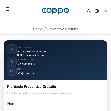
Home
Preventivo Gratuito
DOVE SIAMO
Via Terenzio Mamiani, 15
10082 Cuorgnè (Torino)
TELEFONO / FAX
+39 0124 666494
EMAIL
info@coppo.net
Richiesta Preventivo Gratuito
Compila il form e ti invieremo un preventivo senza impegno.
Nome