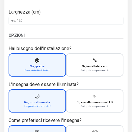
Larghezza (cm)
OPZIONI
Hai bisogno dell'installazione?
🏠
🔧
No, grazie
Sì, installatela voi
Provvedo io all'installazione
Sarà quotata separatamente
L'insegna deve essere illuminata?
🌙
✨
No, non illuminata
Sì, con illuminazione LED
Insegna classica senza luci
Sarà quotata separatamente
Come preferisci ricevere l'insegna?