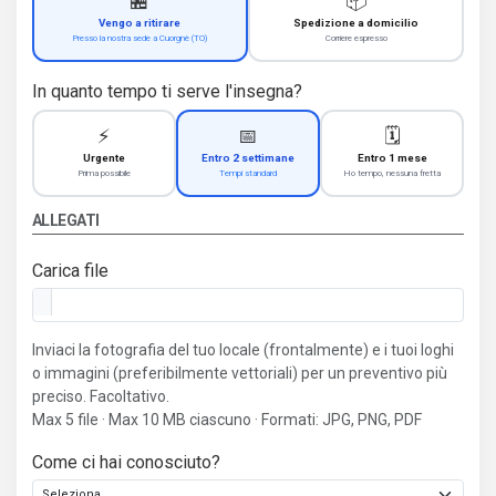
🏪
📦
Vengo a ritirare
Spedizione a domicilio
Presso la nostra sede a Cuorgnè (TO)
Corriere espresso
In quanto tempo ti serve l'insegna?
⚡
📅
🗓️
Urgente
Entro 2 settimane
Entro 1 mese
Prima possibile
Tempi standard
Ho tempo, nessuna fretta
ALLEGATI
Carica file
Inviaci la fotografia del tuo locale (frontalmente) e i tuoi loghi
o immagini (preferibilmente vettoriali) per un preventivo più
preciso. Facoltativo.
Max 5 file · Max 10 MB ciascuno · Formati: JPG, PNG, PDF
Come ci hai conosciuto?