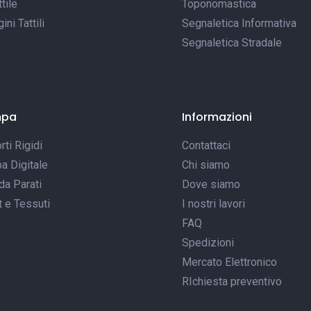
tile
Toponomastica
ni Tattili
Segnaletica Informativa
Segnaletica Stradale
mpa
Informazioni
ti Rigidi
Contattaci
a Digitale
Chi siamo
da Parati
Dove siamo
t e Tessuti
I nostri lavori
FAQ
Spedizioni
Mercato Elettronico
RIchiesta preventivo