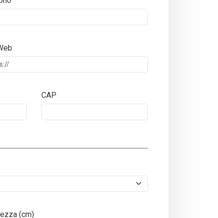
ono
 Web
CAP
ezza (cm)