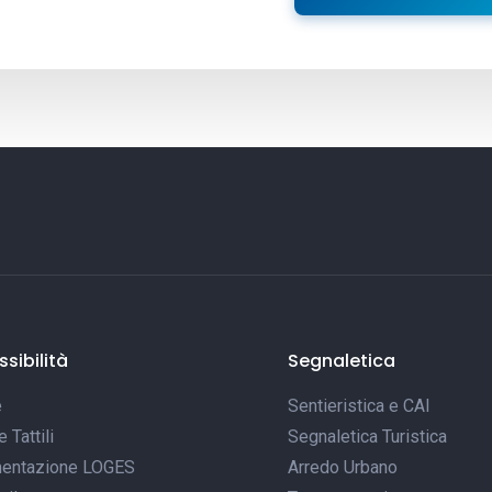
sibilità
Segnaletica
e
Sentieristica e CAI
Tattili
Segnaletica Turistica
entazione LOGES
Arredo Urbano