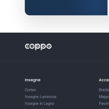
Insegne
Acces
Corten
Braill
Insegne Luminose
Mappe 
Insegne in Legno
Pavim