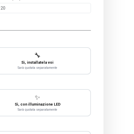
🔧
Sì, installatela voi
Sarà quotata separatamente
✨
Sì, con illuminazione LED
Sarà quotata separatamente