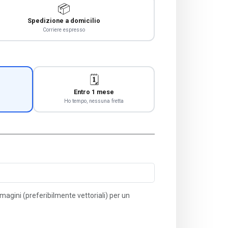
📦
Spedizione a domicilio
Corriere espresso
🗓️
Entro 1 mese
Ho tempo, nessuna fretta
immagini (preferibilmente vettoriali) per un