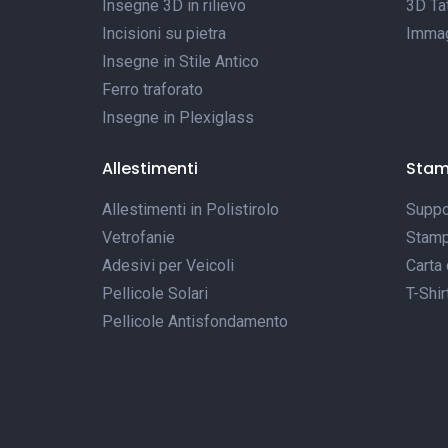
Insegne 3D in rilievo
3D Tat
Incisioni su pietra
Immagi
Insegne in Stile Antico
Ferro traforato
Insegne in Plexiglass
Allestimenti
Sta
Allestimenti in Polistirolo
Suppor
Vetrofanie
Stamp
Adesivi per Veicoli
Carta 
Pellicole Solari
T-Shir
Pellicole Antisfondamento