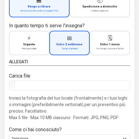
🏪
📦
Vengo a ritirare
Spedizione a domicilio
Presso la nostra sede a Cuorgnè (TO)
Corriere espresso
In quanto tempo ti serve l'insegna?
⚡
📅
🗓️
Urgente
Entro 2 settimane
Entro 1 mese
Prima possibile
Tempi standard
Ho tempo, nessuna fretta
ALLEGATI
Carica file
Inviaci la fotografia del tuo locale (frontalmente) e i tuoi loghi
o immagini (preferibilmente vettoriali) per un preventivo più
preciso. Facoltativo.
Max 5 file · Max 10 MB ciascuno · Formati: JPG, PNG, PDF
Come ci hai conosciuto?