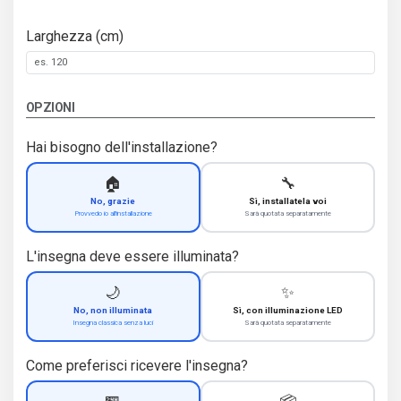
Larghezza (cm)
OPZIONI
Hai bisogno dell'installazione?
🏠
🔧
No, grazie
Sì, installatela voi
Provvedo io all'installazione
Sarà quotata separatamente
L'insegna deve essere illuminata?
🌙
✨
No, non illuminata
Sì, con illuminazione LED
Insegna classica senza luci
Sarà quotata separatamente
Come preferisci ricevere l'insegna?