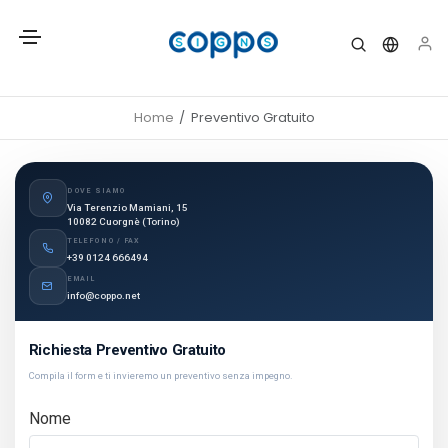
Home
Preventivo Gratuito
DOVE SIAMO
Via Terenzio Mamiani, 15
10082 Cuorgnè (Torino)
TELEFONO / FAX
+39 0124 666494
EMAIL
info@coppo.net
Richiesta Preventivo Gratuito
Compila il form e ti invieremo un preventivo senza impegno.
Nome