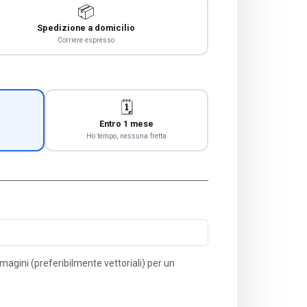
📦
Spedizione a domicilio
Corriere espresso
🗓️
Entro 1 mese
Ho tempo, nessuna fretta
immagini (preferibilmente vettoriali) per un