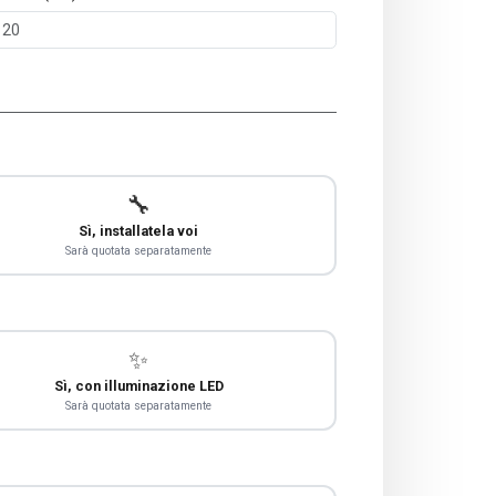
🔧
Sì, installatela voi
Sarà quotata separatamente
✨
Sì, con illuminazione LED
Sarà quotata separatamente