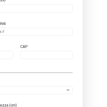
ono
 Web
CAP
ezza (cm)