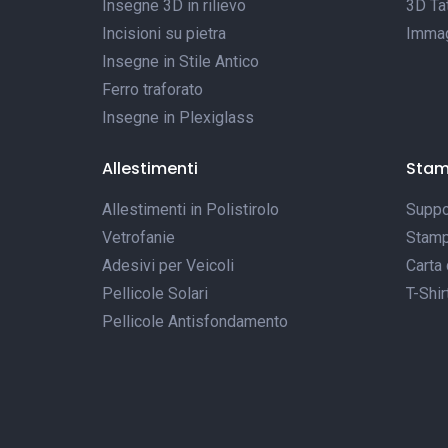
Insegne 3D in rilievo
3D Tat
Incisioni su pietra
Immagi
Insegne in Stile Antico
Ferro traforato
Insegne in Plexiglass
Allestimenti
Sta
Allestimenti in Polistirolo
Suppor
Vetrofanie
Stamp
Adesivi per Veicoli
Carta 
Pellicole Solari
T-Shir
Pellicole Antisfondamento