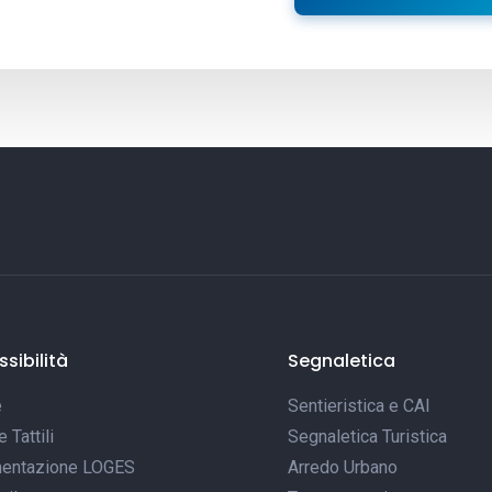
sibilità
Segnaletica
e
Sentieristica e CAI
Tattili
Segnaletica Turistica
entazione LOGES
Arredo Urbano