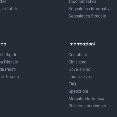
tile
Toponomastica
ni Tattili
Segnaletica Informativa
Segnaletica Stradale
mpa
Informazioni
ti Rigidi
Contattaci
a Digitale
Chi siamo
da Parati
Dove siamo
t e Tessuti
I nostri lavori
FAQ
Spedizioni
Mercato Elettronico
RIchiesta preventivo