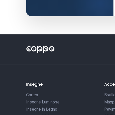
Insegne
Acces
Corten
Braill
Insegne Luminose
Mappe 
Insegne in Legno
Pavim