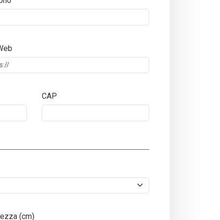
ono
 Web
CAP
ezza (cm)