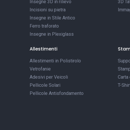
Insegne 3D in rilievo
3D Tat
Incisioni su pietra
Immagi
Insegne in Stile Antico
Ferro traforato
Insegne in Plexiglass
Allestimenti
Sta
Allestimenti in Polistirolo
Suppor
Vetrofanie
Stamp
Adesivi per Veicoli
Carta 
Pellicole Solari
T-Shir
Pellicole Antisfondamento