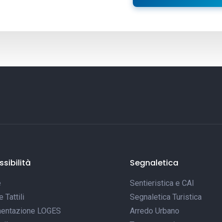
sibilità
Segnaletica
e
Sentieristica e CAI
Tattili
Segnaletica Turistica
entazione LOGES
Arredo Urbano