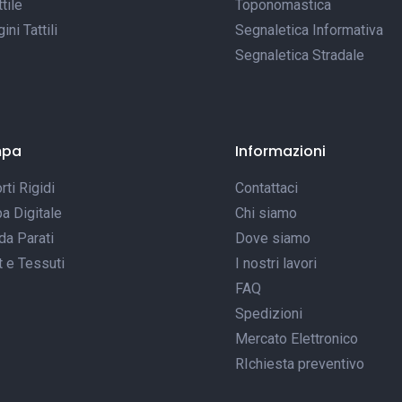
tile
Toponomastica
ni Tattili
Segnaletica Informativa
Segnaletica Stradale
mpa
Informazioni
ti Rigidi
Contattaci
a Digitale
Chi siamo
da Parati
Dove siamo
t e Tessuti
I nostri lavori
FAQ
Spedizioni
Mercato Elettronico
RIchiesta preventivo