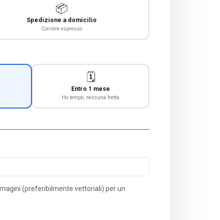
📦
Spedizione a domicilio
Corriere espresso
🗓️
Entro 1 mese
Ho tempo, nessuna fretta
immagini (preferibilmente vettoriali) per un