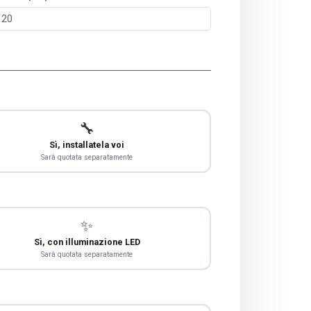
🔧
Sì, installatela voi
Sarà quotata separatamente
✨
Sì, con illuminazione LED
Sarà quotata separatamente