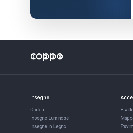
Insegne
Acces
Corten
Braill
Insegne Luminose
Mappe 
Insegne in Legno
Pavim