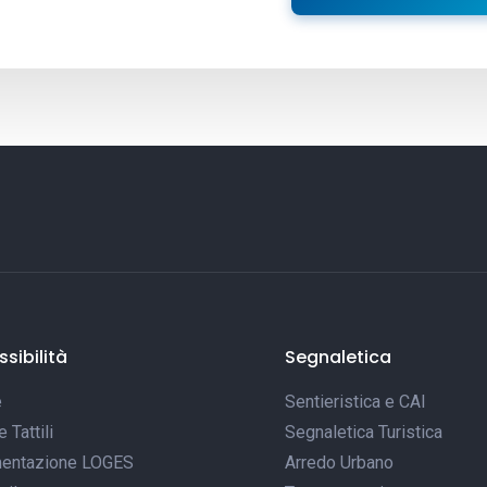
sibilità
Segnaletica
e
Sentieristica e CAI
Tattili
Segnaletica Turistica
entazione LOGES
Arredo Urbano