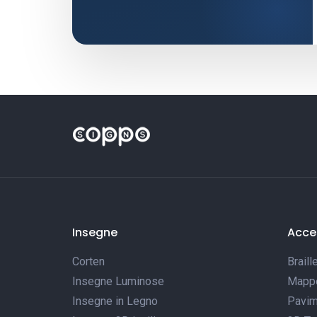
Insegne
Acces
Corten
Braill
Insegne Luminose
Mappe 
Insegne in Legno
Pavim