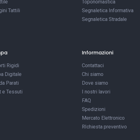
tile
Toponomastica
ni Tattili
Segnaletica Informativa
Segnaletica Stradale
mpa
Informazioni
ti Rigidi
Contattaci
a Digitale
Chi siamo
da Parati
Dove siamo
t e Tessuti
I nostri lavori
FAQ
Spedizioni
Mercato Elettronico
RIchiesta preventivo