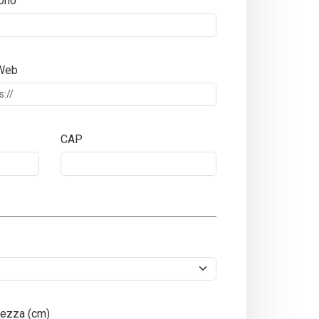
ono
 Web
CAP
ezza (cm)