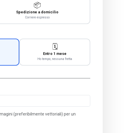
📦
Spedizione a domicilio
Corriere espresso
🗓️
Entro 1 mese
Ho tempo, nessuna fretta
immagini (preferibilmente vettoriali) per un