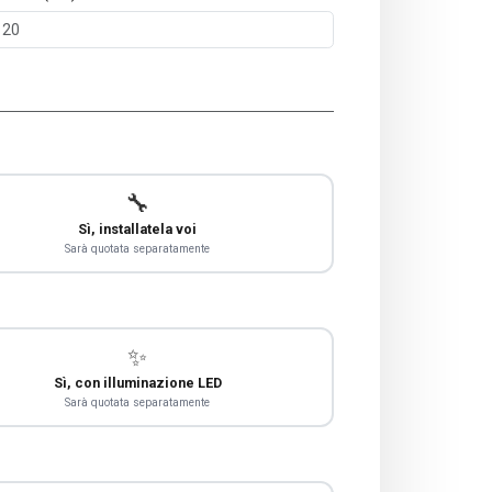
🔧
Sì, installatela voi
Sarà quotata separatamente
✨
Sì, con illuminazione LED
Sarà quotata separatamente