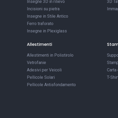
Insegne 3D in rilievo
3D Tat
Incisioni su pietra
Immagi
Insegne in Stile Antico
Ferro traforato
Insegne in Plexiglass
Allestimenti
Sta
Allestimenti in Polistirolo
Suppor
Vetrofanie
Stamp
Adesivi per Veicoli
Carta 
Pellicole Solari
T-Shir
Pellicole Antisfondamento