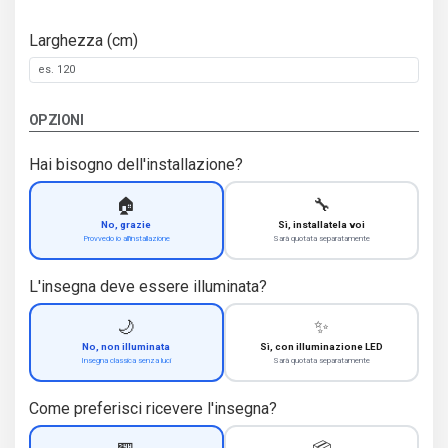
Larghezza (cm)
OPZIONI
Hai bisogno dell'installazione?
🏠
🔧
No, grazie
Sì, installatela voi
Provvedo io all'installazione
Sarà quotata separatamente
L'insegna deve essere illuminata?
🌙
✨
No, non illuminata
Sì, con illuminazione LED
Insegna classica senza luci
Sarà quotata separatamente
Come preferisci ricevere l'insegna?