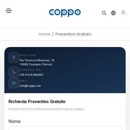
Home
Preventivo Gratuito
DOVE SIAMO
Via Terenzio Mamiani, 15
10082 Cuorgnè (Torino)
TELEFONO / FAX
+39 0124 666494
EMAIL
info@coppo.net
Richiesta Preventivo Gratuito
Compila il form e ti invieremo un preventivo senza impegno.
Nome