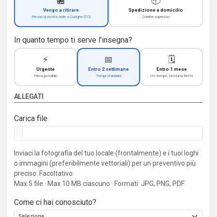
🏪
📦
Vengo a ritirare
Spedizione a domicilio
Presso la nostra sede a Cuorgnè (TO)
Corriere espresso
In quanto tempo ti serve l'insegna?
⚡
📅
🗓️
Urgente
Entro 2 settimane
Entro 1 mese
Prima possibile
Tempi standard
Ho tempo, nessuna fretta
ALLEGATI
Carica file
Inviaci la fotografia del tuo locale (frontalmente) e i tuoi loghi
o immagini (preferibilmente vettoriali) per un preventivo più
preciso. Facoltativo.
Max 5 file · Max 10 MB ciascuno · Formati: JPG, PNG, PDF
Come ci hai conosciuto?