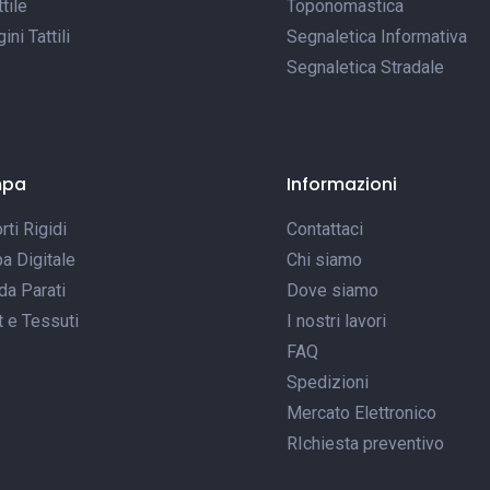
tile
Toponomastica
ni Tattili
Segnaletica Informativa
Segnaletica Stradale
mpa
Informazioni
ti Rigidi
Contattaci
a Digitale
Chi siamo
da Parati
Dove siamo
t e Tessuti
I nostri lavori
FAQ
Spedizioni
Mercato Elettronico
RIchiesta preventivo