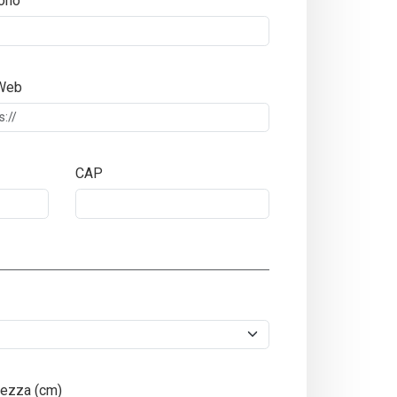
ono
 Web
CAP
ezza (cm)