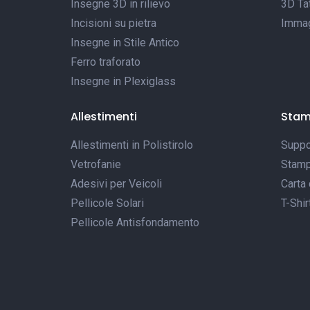
Insegne 3D in rilievo
3D Tat
Incisioni su pietra
Immagi
Insegne in Stile Antico
Ferro traforato
Insegne in Plexiglass
Allestimenti
Sta
Allestimenti in Polistirolo
Suppor
Vetrofanie
Stamp
Adesivi per Veicoli
Carta 
Pellicole Solari
T-Shir
Pellicole Antisfondamento