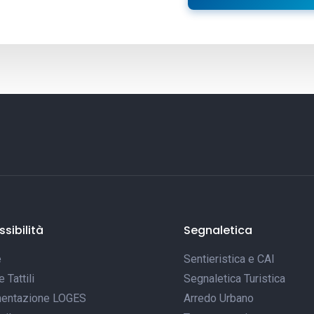
sibilità
Segnaletica
e
Sentieristica e CAI
Tattili
Segnaletica Turistica
entazione LOGES
Arredo Urbano