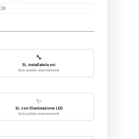
🔧
Sì, installatela voi
Sarà quotata separatamente
✨
Sì, con illuminazione LED
Sarà quotata separatamente