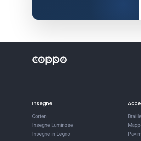
Insegne
Acces
Corten
Braill
Insegne Luminose
Mappe 
Insegne in Legno
Pavim