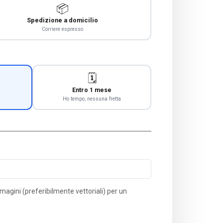
📦
Spedizione a domicilio
Corriere espresso
🗓️
Entro 1 mese
Ho tempo, nessuna fretta
immagini (preferibilmente vettoriali) per un