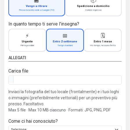
🏪
📦
Vengo a ritirare
Spedizione a domicilio
Presso la nostra sede a Cuorgnè (TO)
Corriere espresso
In quanto tempo ti serve l'insegna?
⚡
📅
🗓️
Urgente
Entro 2 settimane
Entro 1 mese
Prima possibile
Tempi standard
Ho tempo, nessuna fretta
ALLEGATI
Carica file
Inviaci la fotografia del tuo locale (frontalmente) e i tuoi loghi
o immagini (preferibilmente vettoriali) per un preventivo più
preciso. Facoltativo.
Max 5 file · Max 10 MB ciascuno · Formati: JPG, PNG, PDF
Come ci hai conosciuto?