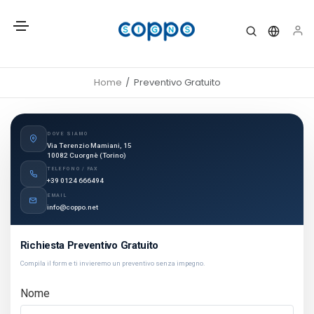
Home
Preventivo Gratuito
DOVE SIAMO
Via Terenzio Mamiani, 15
10082 Cuorgnè (Torino)
TELEFONO / FAX
+39 0124 666494
EMAIL
info@coppo.net
Richiesta Preventivo Gratuito
Compila il form e ti invieremo un preventivo senza impegno.
Nome