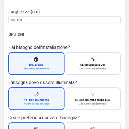
Larghezza (cm)
OPZIONI
Hai bisogno dell'installazione?
🏠
🔧
No, grazie
Sì, installatela voi
Provvedo io all'installazione
Sarà quotata separatamente
L'insegna deve essere illuminata?
🌙
✨
No, non illuminata
Sì, con illuminazione LED
Insegna classica senza luci
Sarà quotata separatamente
Come preferisci ricevere l'insegna?