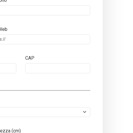
ono
 Web
CAP
ezza (cm)