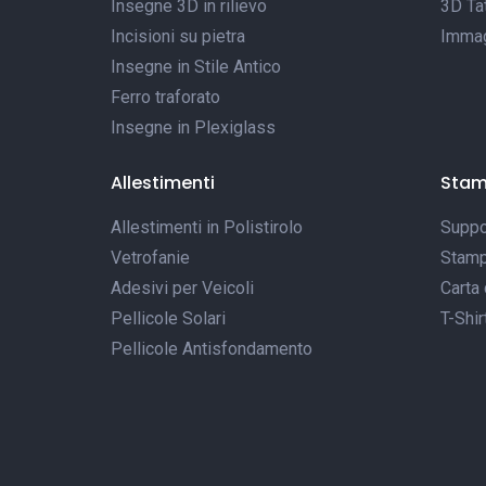
Insegne 3D in rilievo
3D Tat
Incisioni su pietra
Immagi
Insegne in Stile Antico
Ferro traforato
Insegne in Plexiglass
Allestimenti
Sta
Allestimenti in Polistirolo
Suppor
Vetrofanie
Stamp
Adesivi per Veicoli
Carta 
Pellicole Solari
T-Shir
Pellicole Antisfondamento