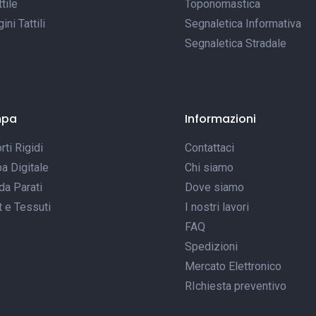
tile
Toponomastica
ni Tattili
Segnaletica Informativa
Segnaletica Stradale
mpa
Informazioni
ti Rigidi
Contattaci
a Digitale
Chi siamo
da Parati
Dove siamo
t e Tessuti
I nostri lavori
FAQ
Spedizioni
Mercato Elettronico
RIchiesta preventivo