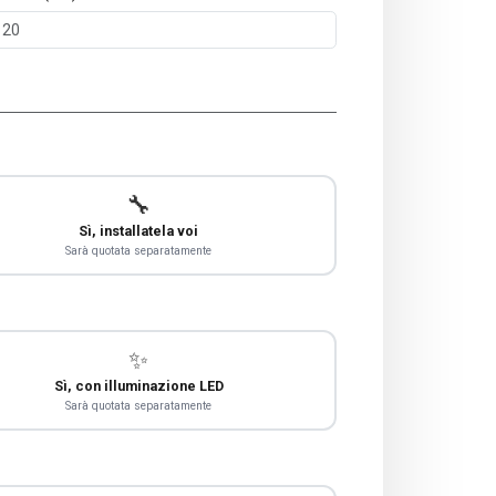
🔧
Sì, installatela voi
Sarà quotata separatamente
✨
Sì, con illuminazione LED
Sarà quotata separatamente