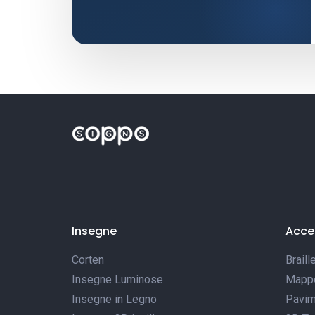
Insegne
Acces
Corten
Braill
Insegne Luminose
Mappe 
Insegne in Legno
Pavim