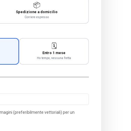
📦
Spedizione a domicilio
Corriere espresso
🗓️
Entro 1 mese
Ho tempo, nessuna fretta
immagini (preferibilmente vettoriali) per un