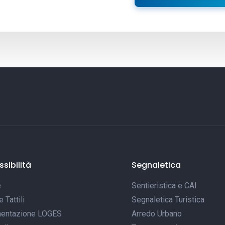
sibilità
Segnaletica
e
Sentieristica e CAI
Tattili
Segnaletica Turistica
entazione LOGES
Arredo Urbano