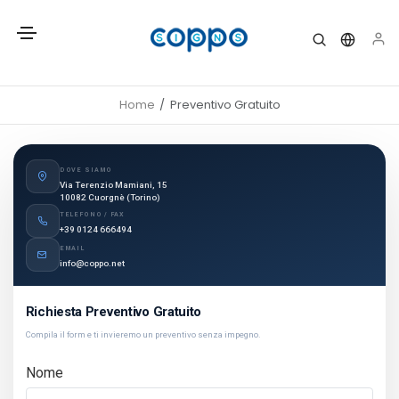
Home
Preventivo Gratuito
DOVE SIAMO
Via Terenzio Mamiani, 15
10082 Cuorgnè (Torino)
TELEFONO / FAX
+39 0124 666494
EMAIL
info@coppo.net
Richiesta Preventivo Gratuito
Compila il form e ti invieremo un preventivo senza impegno.
Nome