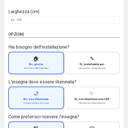
Larghezza (cm)
OPZIONI
Hai bisogno dell'installazione?
🏠
🔧
No, grazie
Sì, installatela voi
Provvedo io all'installazione
Sarà quotata separatamente
L'insegna deve essere illuminata?
🌙
✨
No, non illuminata
Sì, con illuminazione LED
Insegna classica senza luci
Sarà quotata separatamente
Come preferisci ricevere l'insegna?