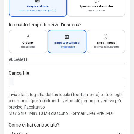
🏪
📦
Vengo a ritirare
Spedizione a domicilio
Presso la nostra sede a Cuorgnè (TO)
Corriere espresso
In quanto tempo ti serve l'insegna?
⚡
📅
🗓️
Urgente
Entro 2 settimane
Entro 1 mese
Prima possibile
Tempi standard
Ho tempo, nessuna fretta
ALLEGATI
Carica file
Inviaci la fotografia del tuo locale (frontalmente) e i tuoi loghi
o immagini (preferibilmente vettoriali) per un preventivo più
preciso. Facoltativo.
Max 5 file · Max 10 MB ciascuno · Formati: JPG, PNG, PDF
Come ci hai conosciuto?