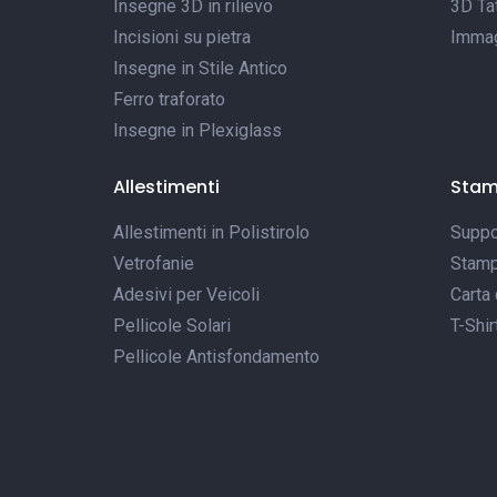
Insegne 3D in rilievo
3D Tat
Incisioni su pietra
Immagi
Insegne in Stile Antico
Ferro traforato
Insegne in Plexiglass
Allestimenti
Sta
Allestimenti in Polistirolo
Suppor
Vetrofanie
Stamp
Adesivi per Veicoli
Carta 
Pellicole Solari
T-Shir
Pellicole Antisfondamento