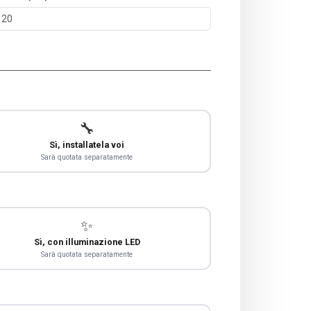
🔧
Sì, installatela voi
Sarà quotata separatamente
✨
Sì, con illuminazione LED
Sarà quotata separatamente