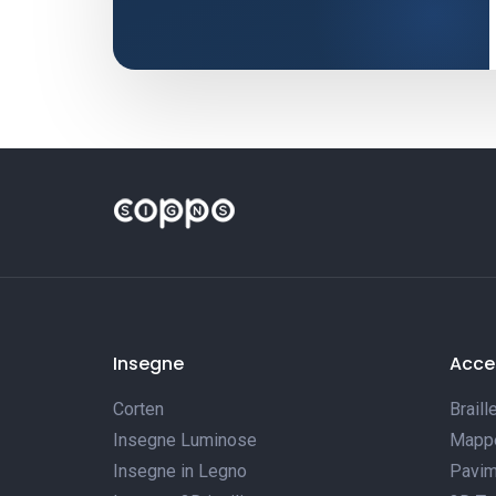
Insegne
Acces
Corten
Braill
Insegne Luminose
Mappe 
Insegne in Legno
Pavim