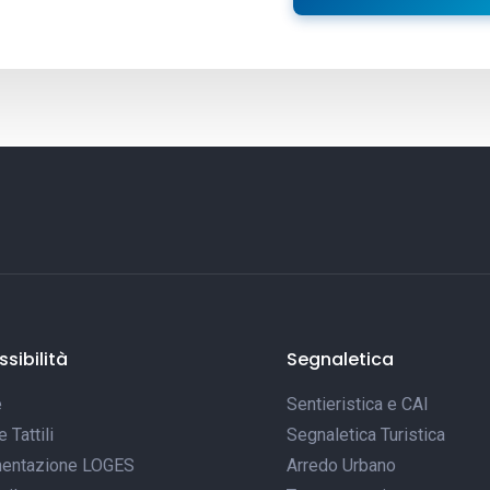
sibilità
Segnaletica
e
Sentieristica e CAI
Tattili
Segnaletica Turistica
entazione LOGES
Arredo Urbano