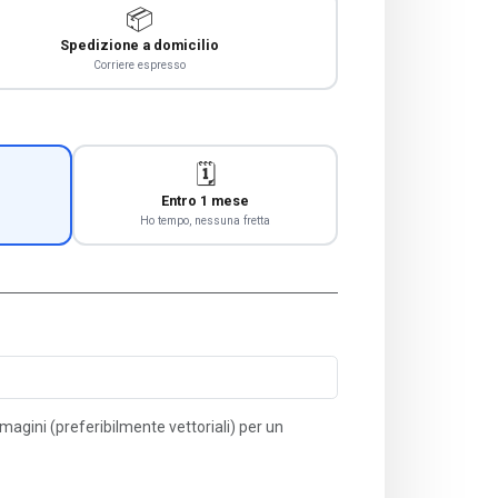
📦
Spedizione a domicilio
Corriere espresso
🗓️
Entro 1 mese
Ho tempo, nessuna fretta
immagini (preferibilmente vettoriali) per un