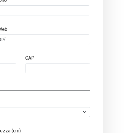
ono
 Web
CAP
ezza (cm)