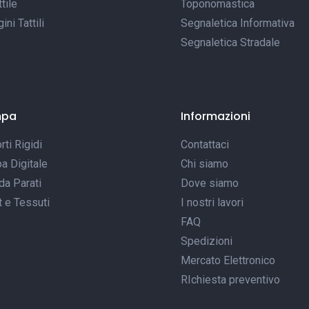
tile
Toponomastica
ni Tattili
Segnaletica Informativa
Segnaletica Stradale
mpa
Informazioni
ti Rigidi
Contattaci
a Digitale
Chi siamo
da Parati
Dove siamo
t e Tessuti
I nostri lavori
FAQ
Spedizioni
Mercato Elettronico
RIchiesta preventivo