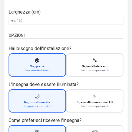
Larghezza (cm)
OPZIONI
Hai bisogno dell'installazione?
🏠
🔧
No, grazie
Sì, installatela voi
Provvedo io all'installazione
Sarà quotata separatamente
L'insegna deve essere illuminata?
🌙
✨
No, non illuminata
Sì, con illuminazione LED
Insegna classica senza luci
Sarà quotata separatamente
Come preferisci ricevere l'insegna?