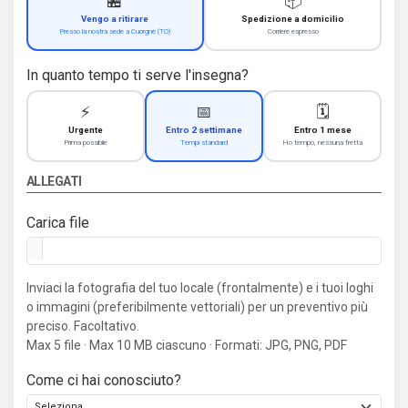
🏪
📦
Vengo a ritirare
Spedizione a domicilio
Presso la nostra sede a Cuorgnè (TO)
Corriere espresso
In quanto tempo ti serve l'insegna?
⚡
📅
🗓️
Urgente
Entro 2 settimane
Entro 1 mese
Prima possibile
Tempi standard
Ho tempo, nessuna fretta
ALLEGATI
Carica file
Inviaci la fotografia del tuo locale (frontalmente) e i tuoi loghi
o immagini (preferibilmente vettoriali) per un preventivo più
preciso. Facoltativo.
Max 5 file · Max 10 MB ciascuno · Formati: JPG, PNG, PDF
Come ci hai conosciuto?