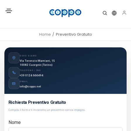
Home
Preventivo Gratuito
DOVE SIAMO
Via Terenzio Mamiani, 15
10082 Cuorgnè (Torino)
TELEFONO / FAX
+39 0124 666494
EMAIL
info@coppo.net
Richiesta Preventivo Gratuito
Compila il form e ti invieremo un preventivo senza impegno.
Nome