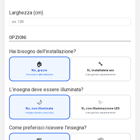
Larghezza (cm)
OPZIONI
Hai bisogno dell'installazione?
🏠
🔧
No, grazie
Sì, installatela voi
Provvedo io all'installazione
Sarà quotata separatamente
L'insegna deve essere illuminata?
🌙
✨
No, non illuminata
Sì, con illuminazione LED
Insegna classica senza luci
Sarà quotata separatamente
Come preferisci ricevere l'insegna?