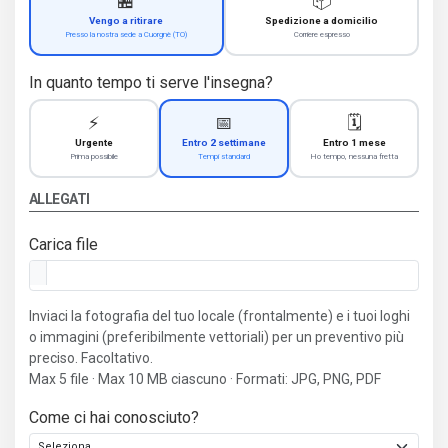
🏪
📦
Vengo a ritirare
Spedizione a domicilio
Presso la nostra sede a Cuorgnè (TO)
Corriere espresso
In quanto tempo ti serve l'insegna?
⚡
📅
🗓️
Urgente
Entro 2 settimane
Entro 1 mese
Prima possibile
Tempi standard
Ho tempo, nessuna fretta
ALLEGATI
Carica file
Inviaci la fotografia del tuo locale (frontalmente) e i tuoi loghi
o immagini (preferibilmente vettoriali) per un preventivo più
preciso. Facoltativo.
Max 5 file · Max 10 MB ciascuno · Formati: JPG, PNG, PDF
Come ci hai conosciuto?