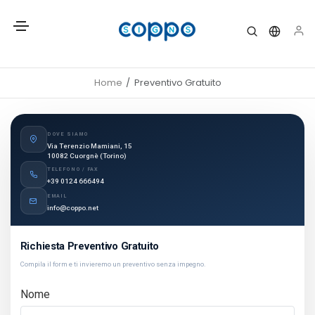
Home
Preventivo Gratuito
DOVE SIAMO
Via Terenzio Mamiani, 15
10082 Cuorgnè (Torino)
TELEFONO / FAX
+39 0124 666494
EMAIL
info@coppo.net
Richiesta Preventivo Gratuito
Compila il form e ti invieremo un preventivo senza impegno.
Nome