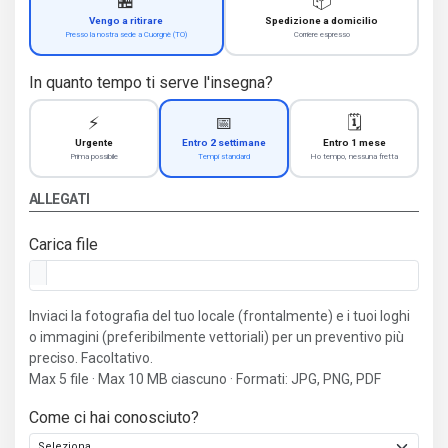
🏪
📦
Vengo a ritirare
Spedizione a domicilio
Presso la nostra sede a Cuorgnè (TO)
Corriere espresso
In quanto tempo ti serve l'insegna?
⚡
📅
🗓️
Urgente
Entro 2 settimane
Entro 1 mese
Prima possibile
Tempi standard
Ho tempo, nessuna fretta
ALLEGATI
Carica file
Inviaci la fotografia del tuo locale (frontalmente) e i tuoi loghi
o immagini (preferibilmente vettoriali) per un preventivo più
preciso. Facoltativo.
Max 5 file · Max 10 MB ciascuno · Formati: JPG, PNG, PDF
Come ci hai conosciuto?