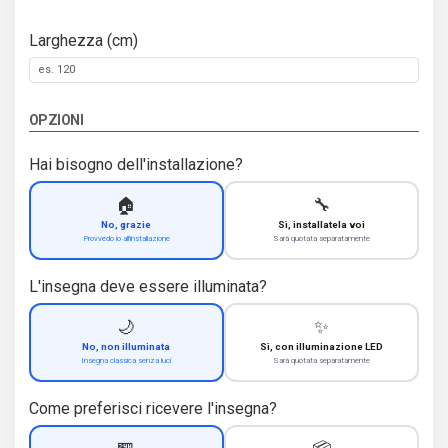
Larghezza (cm)
OPZIONI
Hai bisogno dell'installazione?
🏠
🔧
No, grazie
Sì, installatela voi
Provvedo io all'installazione
Sarà quotata separatamente
L'insegna deve essere illuminata?
🌙
✨
No, non illuminata
Sì, con illuminazione LED
Insegna classica senza luci
Sarà quotata separatamente
Come preferisci ricevere l'insegna?