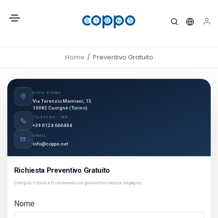
Home
Preventivo Gratuito
DOVE SIAMO
Via Terenzio Mamiani, 15
10082 Cuorgnè (Torino)
TELEFONO / FAX
+39 0124 666494
EMAIL
info@coppo.net
Richiesta Preventivo Gratuito
Compila il form e ti invieremo un preventivo senza impegno.
Nome