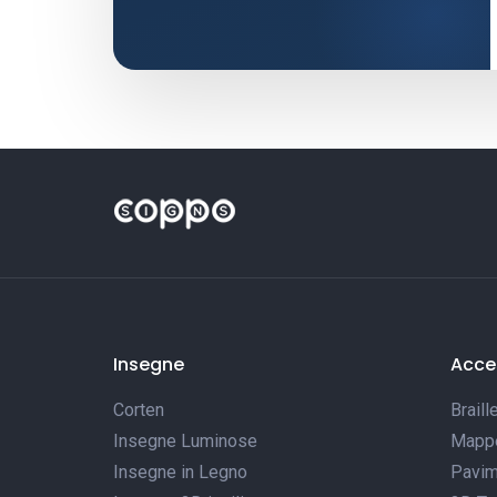
Insegne
Acces
Corten
Braill
Insegne Luminose
Mappe 
Insegne in Legno
Pavim