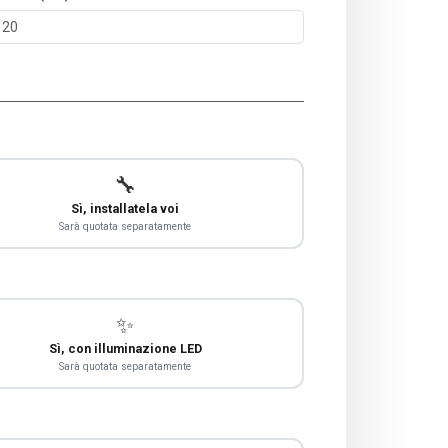
🔧
Sì, installatela voi
Sarà quotata separatamente
✨
Sì, con illuminazione LED
Sarà quotata separatamente