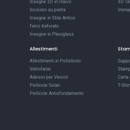
Insegne 3D in rilievo
3D Tat
Incisioni su pietra
Immagi
Insegne in Stile Antico
Ferro traforato
Insegne in Plexiglass
Allestimenti
Sta
Allestimenti in Polistirolo
Suppor
Vetrofanie
Stamp
Adesivi per Veicoli
Carta 
Pellicole Solari
T-Shir
Pellicole Antisfondamento