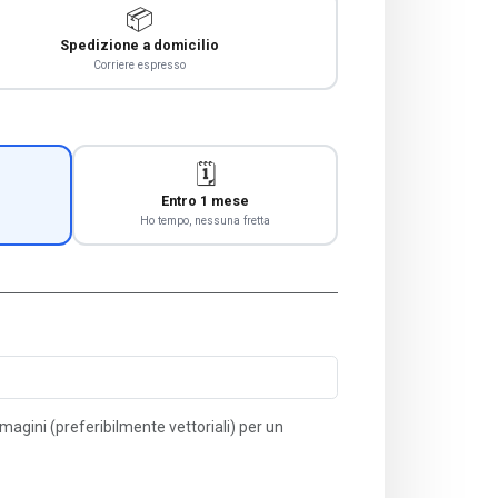
📦
Spedizione a domicilio
Corriere espresso
🗓️
Entro 1 mese
Ho tempo, nessuna fretta
immagini (preferibilmente vettoriali) per un