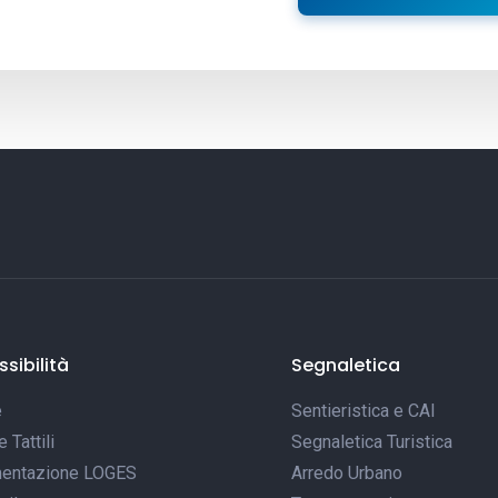
sibilità
Segnaletica
e
Sentieristica e CAI
Tattili
Segnaletica Turistica
entazione LOGES
Arredo Urbano