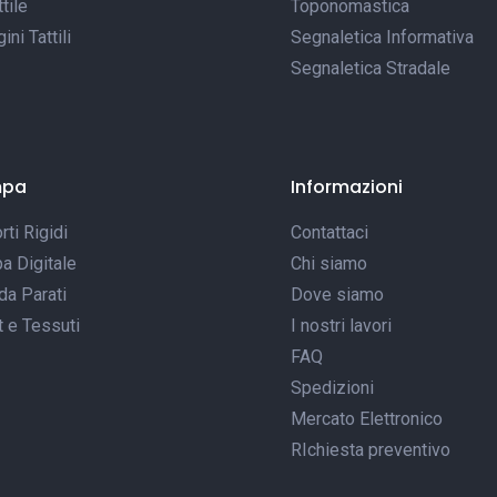
tile
Toponomastica
ni Tattili
Segnaletica Informativa
Segnaletica Stradale
mpa
Informazioni
ti Rigidi
Contattaci
a Digitale
Chi siamo
da Parati
Dove siamo
t e Tessuti
I nostri lavori
FAQ
Spedizioni
Mercato Elettronico
RIchiesta preventivo