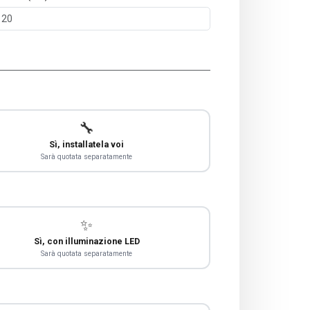
🔧
Sì, installatela voi
Sarà quotata separatamente
✨
Sì, con illuminazione LED
Sarà quotata separatamente