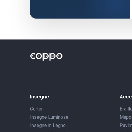
Insegne
Acces
Corten
Braill
Insegne Luminose
Mappe 
Insegne in Legno
Pavim