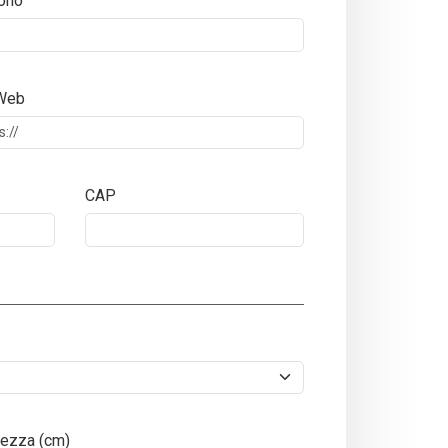
ono
 Web
CAP
ezza (cm)