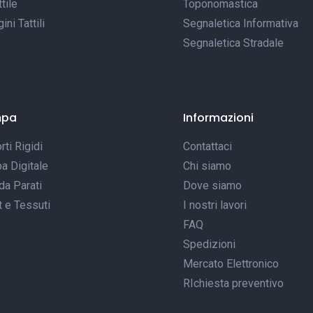
tile
Toponomastica
ni Tattili
Segnaletica Informativa
Segnaletica Stradale
mpa
Informazioni
ti Rigidi
Contattaci
a Digitale
Chi siamo
da Parati
Dove siamo
t e Tessuti
I nostri lavori
FAQ
Spedizioni
Mercato Elettronico
RIchiesta preventivo