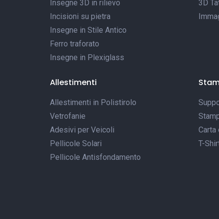
Insegne 3D in rilievo
3D Tat
Incisioni su pietra
Immagi
Insegne in Stile Antico
Ferro traforato
Insegne in Plexiglass
Allestimenti
Sta
Allestimenti in Polistirolo
Suppor
Vetrofanie
Stamp
Adesivi per Veicoli
Carta 
Pellicole Solari
T-Shir
Pellicole Antisfondamento