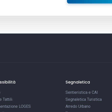
sibilità
Segnaletica
e
Sentieristica e CAI
Tattili
Segnaletica Turistica
entazione LOGES
Arredo Urbano