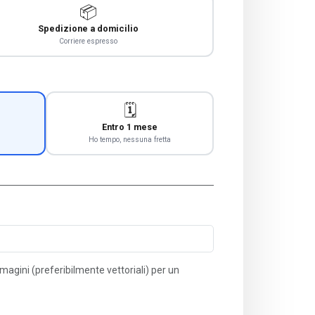
📦
Spedizione a domicilio
Corriere espresso
🗓️
Entro 1 mese
Ho tempo, nessuna fretta
immagini (preferibilmente vettoriali) per un