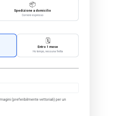
📦
Spedizione a domicilio
Corriere espresso
🗓️
Entro 1 mese
Ho tempo, nessuna fretta
immagini (preferibilmente vettoriali) per un