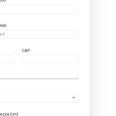
ono
 Web
CAP
ezza (cm)