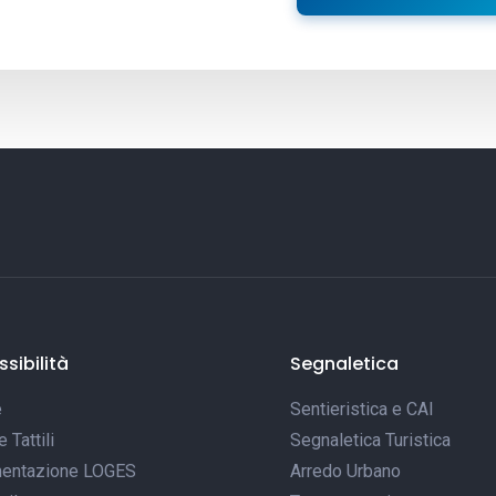
sibilità
Segnaletica
e
Sentieristica e CAI
Tattili
Segnaletica Turistica
entazione LOGES
Arredo Urbano