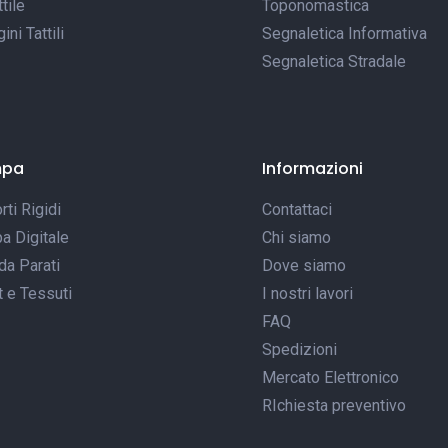
tile
Toponomastica
ni Tattili
Segnaletica Informativa
Segnaletica Stradale
mpa
Informazioni
ti Rigidi
Contattaci
a Digitale
Chi siamo
da Parati
Dove siamo
t e Tessuti
I nostri lavori
FAQ
Spedizioni
Mercato Elettronico
RIchiesta preventivo