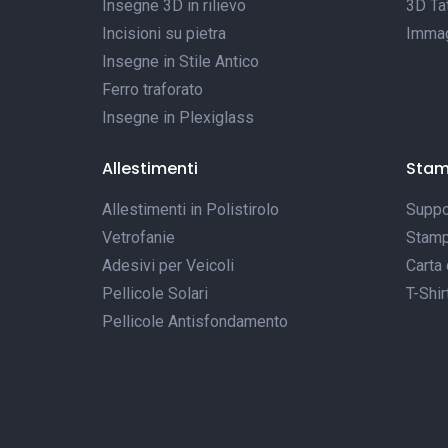
Insegne 3D in rilievo
3D Tat
Incisioni su pietra
Immagi
Insegne in Stile Antico
Ferro traforato
Insegne in Plexiglass
Allestimenti
Sta
Allestimenti in Polistirolo
Suppor
Vetrofanie
Stamp
Adesivi per Veicoli
Carta 
Pellicole Solari
T-Shir
Pellicole Antisfondamento