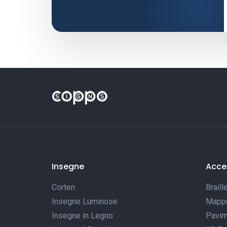
Insegne
Acces
Corten
Braill
Insegne Luminose
Mappe 
Insegne in Legno
Pavim