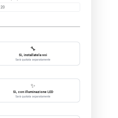
🔧
Sì, installatela voi
Sarà quotata separatamente
✨
Sì, con illuminazione LED
Sarà quotata separatamente