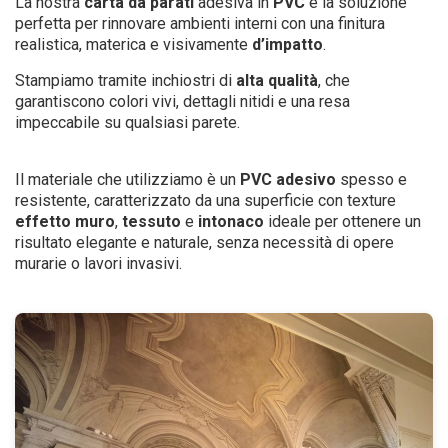
La nostra
carta da parati
adesiva in
PVC
è la soluzione
perfetta per rinnovare ambienti interni con una finitura
realistica, materica e visivamente
d’impatto
.
Stampiamo tramite inchiostri di
alta qualità
, che
garantiscono colori vivi, dettagli nitidi e una resa
impeccabile su qualsiasi parete.
Il materiale che utilizziamo è un
PVC
adesivo
spesso e
resistente, caratterizzato da una superficie con texture
effetto muro
,
tessuto
e
intonaco
ideale per ottenere un
risultato elegante e naturale, senza necessità di opere
murarie o lavori invasivi.